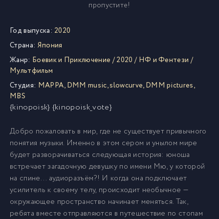
пропустите!
Год выпуска:
2020
Страна:
Япония
Жанр:
Боевик и Приключение
/
2020
/
НФ и Фентези
/
Мультфильм
Студия:
MAPPA
,
DMM music
,
slowcurve
,
DMM pictures
,
MBS
{kinopoisk} {kinopoisk_vote}
Добро пожаловать в мир, где не существует привычного
понятия музыки. Именно в этом сером и унылом мире
будет разворачиваться следующая история: юноша
встречает загадочную девушку по имени Мю, у которой
на спине... аудиоразъём?! И когда она подключает
усилитель к своему телу, происходит необычное —
окружающее пространство начинает меняться. Так,
ребята вместе отправляются в путешествие по стопам