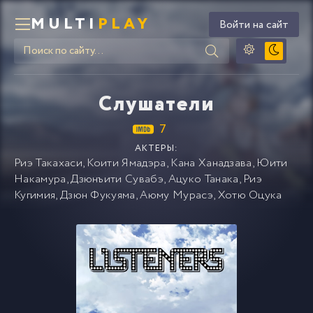
MULTI
PLAY
Войти на сайт
Слушатели
7
АКТЕРЫ:
Риэ Такахаси
,
Коити Ямадэра
,
Кана Ханадзава
,
Юити
Накамура
,
Дзюнъити Сувабэ
,
Ацуко Танака
,
Риэ
Кугимия
,
Дзюн Фукуяма
,
Аюму Мурасэ
,
Хотю Оцука