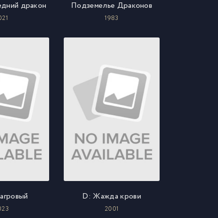
едний дракон
Подземелье Драконов
021
1983
Багровый
D: Жажда крови
023
2001