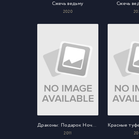
Сжечь ведьму
Сжечь ве
2020
20
Драконы: Подарок Ночной Фурии
2011
20