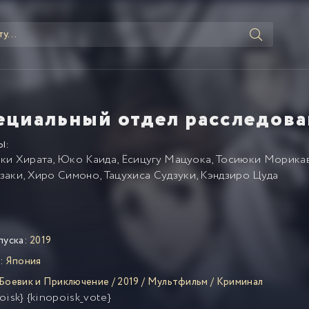
ециальный отдел расследов
Ы:
ки Хирата
,
Юко Каида
,
Ёсицугу Мацуока
,
Тосиюки Морика
заки
,
Хиро Симоно
,
Тацухиса Судзуки
,
Кэндзиро Цуда
пуска:
2019
:
Япония
Боевик и Приключение
/
2019
/
Мультфильм
/
Криминал
oisk} {kinopoisk_vote}