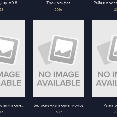
дьму #0.8
Трон эльфов
Райя и посл
23
2016
2
Красные туфельки и семь гномов
Белоснежка и семь гномов
Рагна 
19
1937
2