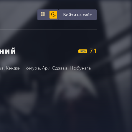
Войти на сайт
аний
7.1
ва
,
Кэндзи Номура
,
Ари Одзава
,
Нобунага