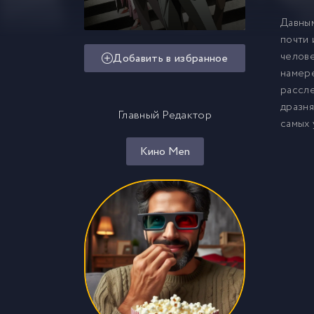
Давным
почти 
челове
Добавить в избранное
намере
рассле
дразня
Главный Редактор
самых 
Кино Men