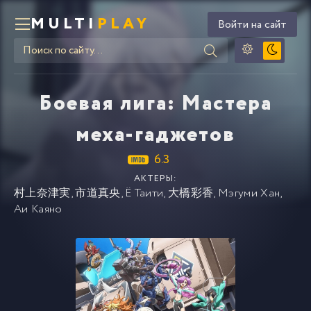
MULTI
PLAY
Войти на сайт
Боевая лига: Мастера
меха-гаджетов
6.3
АКТЕРЫ:
村上奈津実
,
市道真央
,
Ё Таити
,
大橋彩香
,
Мэгуми Хан
,
Аи Каяно