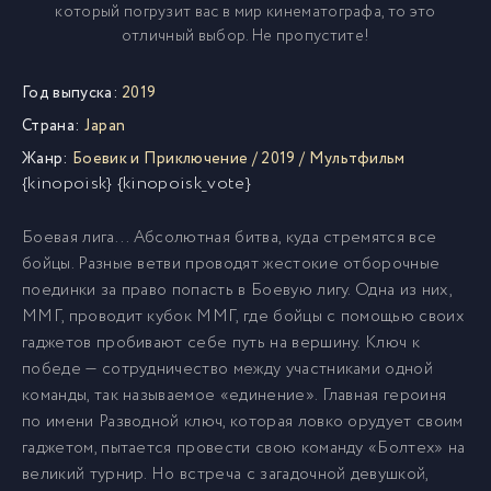
который погрузит вас в мир кинематографа, то это
отличный выбор. Не пропустите!
Год выпуска:
2019
Страна:
Japan
Жанр:
Боевик и Приключение
/
2019
/
Мультфильм
{kinopoisk} {kinopoisk_vote}
Боевая лига... Абсолютная битва, куда стремятся все
бойцы. Разные ветви проводят жестокие отборочные
поединки за право попасть в Боевую лигу. Одна из них,
ММГ, проводит кубок ММГ, где бойцы с помощью своих
гаджетов пробивают себе путь на вершину. Ключ к
победе — сотрудничество между участниками одной
команды, так называемое «единение». Главная героиня
по имени Разводной ключ, которая ловко орудует своим
гаджетом, пытается провести свою команду «Болтех» на
великий турнир. Но встреча с загадочной девушкой,