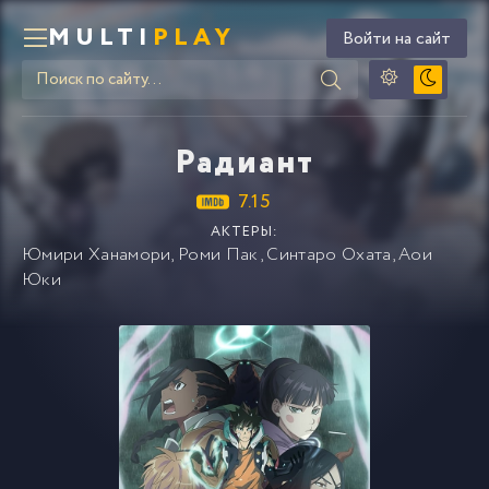
MULTI
PLAY
Войти на сайт
Радиант
7.15
АКТЕРЫ:
Юмири Ханамори
,
Роми Пак
,
Синтаро Охата
,
Аои
Юки