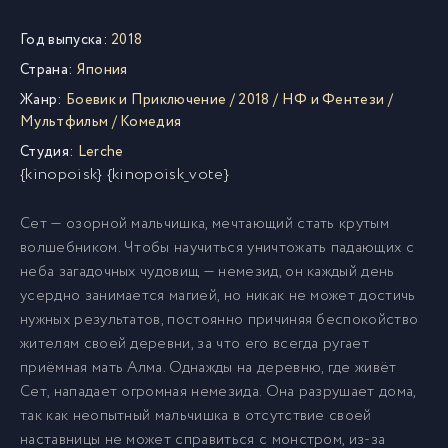
Год выпуска:
2018
Страна:
Япония
Жанр:
Боевик и Приключение
/
2018
/
НФ и Фентези
/
Мультфильм
/
Комедия
Студия:
Lerche
{kinopoisk} {kinopoisk_vote}
Сет — озорной мальчишка, мечтающий стать крутым
волшебником. Чтобы научиться уничтожать падающих с
неба загадочных чудовищ — немезид, он каждый день
усердно занимается магией, но никак не может достичь
нужных результатов, постоянно причиняя беспокойство
жителям своей деревни, за что его всегда ругает
приёмная мать Алма. Однажды на деревню, где живёт
Сет, нападает огромная немезида. Она разрушает дома,
так как неопытный мальчишка в отсутствие своей
наставницы не может справиться с монстром, из-за