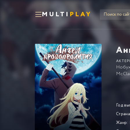
MULTI
PLAY
Ан
АКТЕР
Нобух
McCla
Год вы
Страна
Жанр: