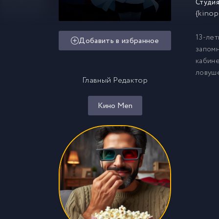
Студия
{kinop
13-лет
Добавить в избранное
запомн
кабине
ловуше
Главный Редактор
Кино Men