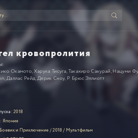
гел кровопролития
Ы:
ико Окамото
,
Харука Тисуга
,
Такахиро Сакурай
,
Нацуми Фу
in
,
Даллас Рейд
,
Дерик Сноу
,
Р. Брюс Эллиотт
пуска:
2018
:
Япония
Боевик и Приключение
/
2018
/
Мультфильм