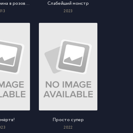
Барби: Балерина в розовых пуантах
Слабейший монстр
013
2023
 мёртв!
Просто супер
023
2022