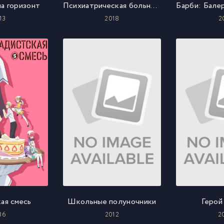
а горизонт
Психиатрическая больница Конджиам
13
2018
2
ая смесь
Школьные полуночники
Герой
86
2012
2