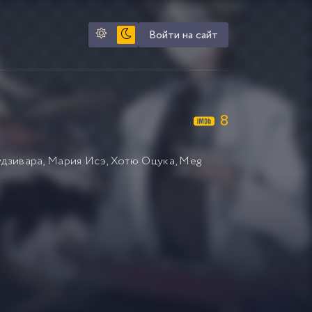
Войти на сайт
8
дзивара
,
Мария Исэ
,
Хотю Оцука
,
Meg