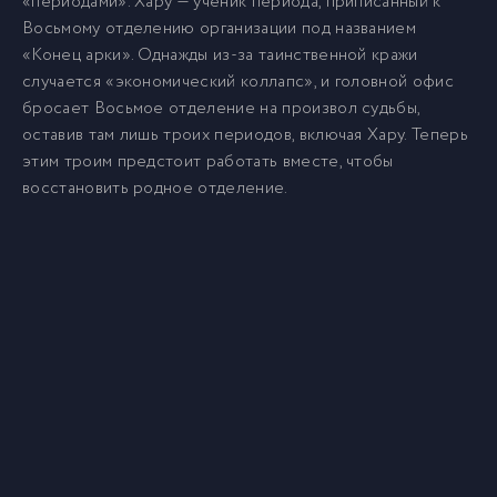
«периодами». Хару — ученик периода, приписанный к
Восьмому отделению организации под названием
«Конец арки». Однажды из-за таинственной кражи
случается «экономический коллапс», и головной офис
бросает Восьмое отделение на произвол судьбы,
оставив там лишь троих периодов, включая Хару. Теперь
этим троим предстоит работать вместе, чтобы
восстановить родное отделение.