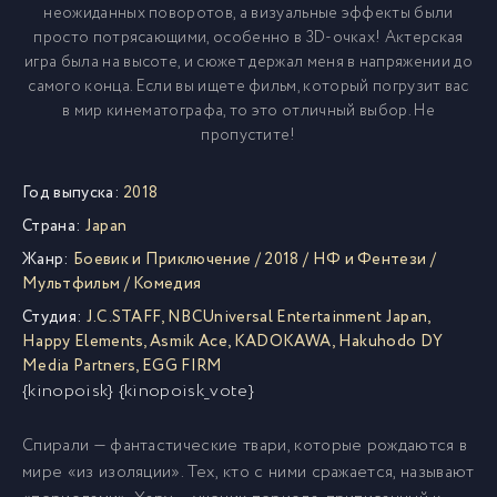
неожиданных поворотов, а визуальные эффекты были
просто потрясающими, особенно в 3D-очках! Актерская
игра была на высоте, и сюжет держал меня в напряжении до
самого конца. Если вы ищете фильм, который погрузит вас
в мир кинематографа, то это отличный выбор. Не
пропустите!
Год выпуска:
2018
Страна:
Japan
Жанр:
Боевик и Приключение
/
2018
/
НФ и Фентези
/
Мультфильм
/
Комедия
Студия:
J.C.STAFF
,
NBCUniversal Entertainment Japan
,
Happy Elements
,
Asmik Ace
,
KADOKAWA
,
Hakuhodo DY
Media Partners
,
EGG FIRM
{kinopoisk} {kinopoisk_vote}
Спирали — фантастические твари, которые рождаются в
мире «из изоляции». Тех, кто с ними сражается, называют