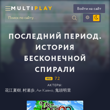
MULTI
PLAY
Войти на сайт
ПОСЛЕДНИЙ ПЕРИОД.
ИСТОРИЯ
БЕСКОНЕЧНОЙ
СПИРАЛИ
7.2
АКТЕРЫ:
花江夏樹
,
村瀬歩
,
Аи Каяно
,
鬼頭明里