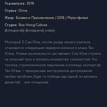
Год выпуска:
2018
Страна:
China
Жанр:
Боевик и Приключение
/
2018
/
Мультфильм
Студия:
Ruo Hong Culture
{kinopoisk} {kinopoisk_vote}
Молодой Е Син Юнь, после ухода своего учителя,
становится следующим лидером великого клана Тян
Юань. Новые возможности заставляют Син Юня ступить
на опасный путь и познать множество сложностей. Но
тактика, стратегическое мышление и помощь экспертов
Тян Юань — прекрасные инструменты для решения
любых проблем, будь то победа над одной из великих
династий... или отмщение.