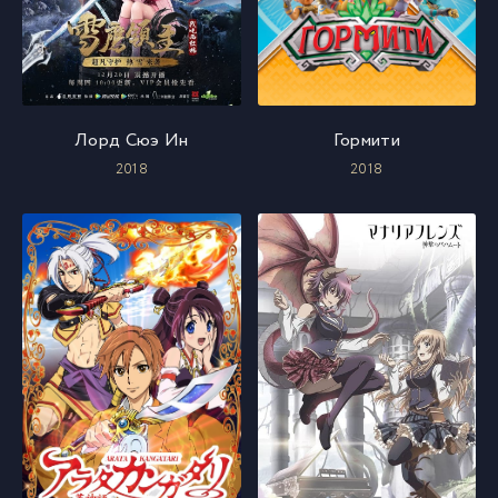
Лорд Сюэ Ин
Гормити
2018
2018