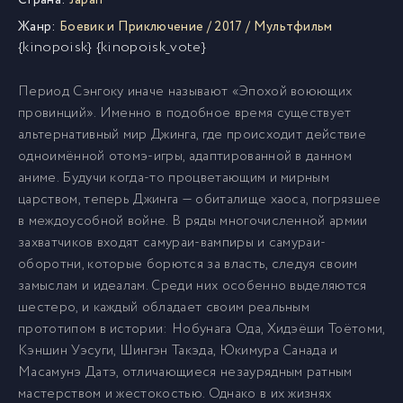
Страна:
Japan
Жанр:
Боевик и Приключение
/
2017
/
Мультфильм
{kinopoisk} {kinopoisk_vote}
Период Сэнгоку иначе называют «Эпохой воюющих
провинций». Именно в подобное время существует
альтернативный мир Джинга, где происходит действие
одноимённой отомэ-игры, адаптированной в данном
аниме. Будучи когда-то процветающим и мирным
царством, теперь Джинга — обиталище хаоса, погрязшее
в междоусобной войне. В ряды многочисленной армии
захватчиков входят самураи-вампиры и самураи-
оборотни, которые борются за власть, следуя своим
замыслам и идеалам. Среди них особенно выделяются
шестеро, и каждый обладает своим реальным
прототипом в истории: Нобунага Ода, Хидэёши Тоётоми,
Кэншин Уэсуги, Шингэн Такэда, Юкимура Санада и
Масамунэ Датэ, отличающиеся незаурядным ратным
мастерством и жестокостью. Однако в их жизнях