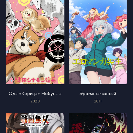
Ода «Корица» Нобунага
Эроманга-сэнсэй
2020
2011