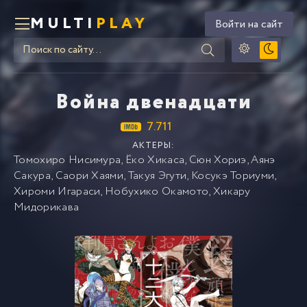
MULTI
PLAY
Войти на сайт
Война двенадцати
7.711
АКТЕРЫ:
Томохиро Нисимура
,
Ёко Хикаса
,
Сюн Хориэ
,
Аянэ
Сакура
,
Саори Хаями
,
Такуя Эгути
,
Косукэ Ториуми
,
Хироми Игараси
,
Нобухико Окамото
,
Хикару
Мидорикава