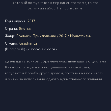
который погрузит вас в мир кинематографа, то это
отличный выбор. Не пропустите!
Год выпуска:
2017
Страна:
Япония
Жанр:
Боевик и Приключение
/
2017
/
Мультфильм
Студия:
Graphinica
{kinopoisk} {kinopoisk_vote}
Двенадцать воинов, обремененных двенадцатью циклами
Китайского зодиака и получившими их свойства,
вступают в борьбу друг с другом, поставив на кон честь
и жизнь за исполнение одного единственного желания.