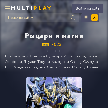
MULTI
PLAY
Войти на сайт
Рыцари и магия
7.023
АКТЕРЫ:
Риэ Такахаси
,
Синсукэ Сугавара
,
Аяка Охаси
,
Саяка
Сэнбонги
,
Ясуаки Такуми
,
Кадзуюки Окицу
,
Сидзука
Ито
,
Хидэтака Тэндзин
,
Саяка Охара
,
Масару Икэда