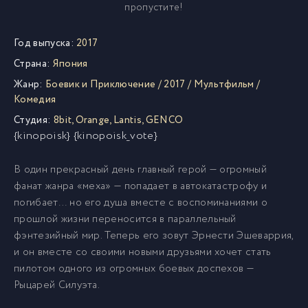
пропустите!
Год выпуска:
2017
Страна:
Япония
Жанр:
Боевик и Приключение
/
2017
/
Мультфильм
/
Комедия
Студия:
8bit
,
Orange
,
Lantis
,
GENCO
{kinopoisk} {kinopoisk_vote}
В один прекрасный день главный герой — огромный
фанат жанра «меха» — попадает в автокатастрофу и
погибает… но его душа вместе с воспоминаниями о
прошлой жизни переносится в параллельный
фэнтезийный мир. Теперь его зовут Эрнести Эшеваррия,
и он вместе со своими новыми друзьями хочет стать
пилотом одного из огромных боевых доспехов —
Рыцарей Силуэта.