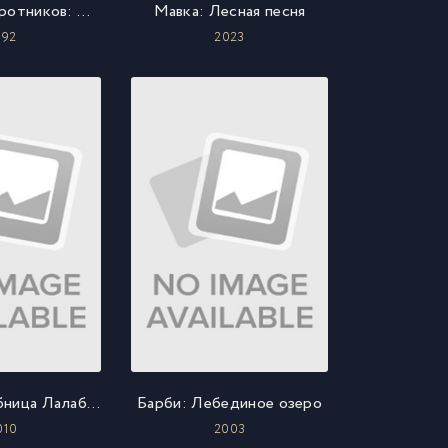
Долина папоротников: Последний тропический лес
Мавка: Лесная песня
992
2023
Юная волшебница Лалабель
Барби: Лебединое озеро
010
2003