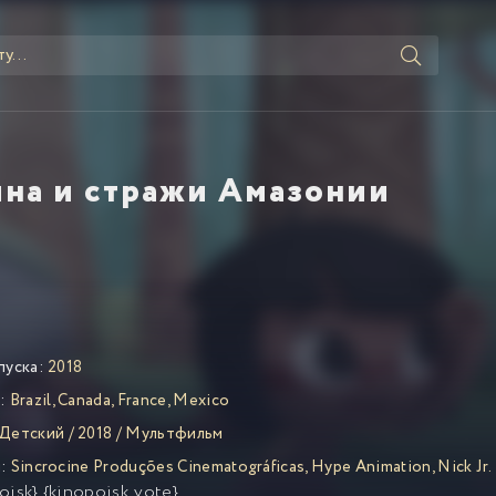
йна и стражи Амазонии
пуска:
2018
:
Brazil
,
Canada
,
France
,
Mexico
Детский
/
2018
/
Мультфильм
:
Sincrocine Produções Cinematográficas
,
Hype Animation
,
Nick Jr
oisk} {kinopoisk_vote}