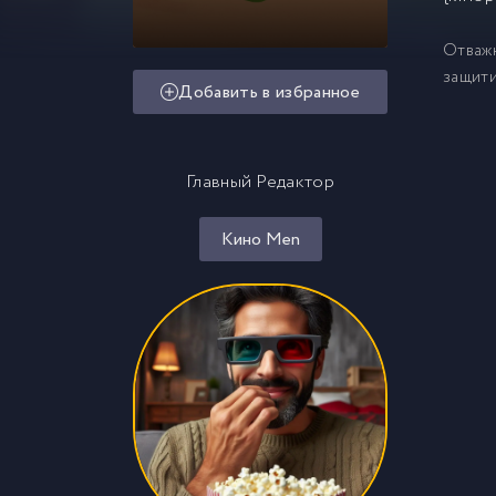
Отважн
защити
Добавить в избранное
Главный Редактор
Кино Men