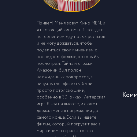
Привет! Меня зовут Кино MEN, и
я настоящий киноман. Я всегда с
нетерпением жду новых релизов
и не могу дождаться, чтобы
поделиться своим мнением о
последнем фильме, который я
посмотрел. Тайна и стражи
Амазонии был полон
неожиданных поворотов, а
визуальные эффекты были
просто потрясающими,
Комм
особенно в 3D-очках! Актерская
игра была на высоте, и сюжет
держал меня в напряжении до
самого конца. Если вы ищете
фильм, который погрузит вас в
мир кинематографа, то это