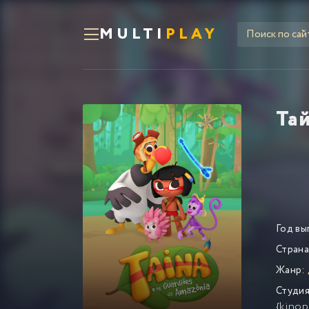
MULTI
PLAY
Та
Год вы
Страна
Жанр:
Студия
{kinop