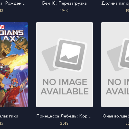
Эпоха дракона: Рождение Искательницы
Бен 10: Перезагрузка
12
1946
1
алактики
Принцесса Лебедь: Королевская Тайна
15
2018
2