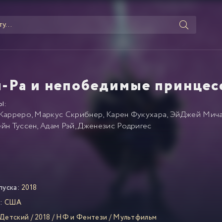
-Ра и непобедимые принцес
Ы:
Карреро
,
Маркус Скрибнер
,
Карен Фукухара
,
ЭйДжей Мича
йн Туссен
,
Адам Рэй
,
Дженезис Родригес
пуска:
2018
:
США
Детский
/
2018
/
НФ и Фентези
/
Мультфильм