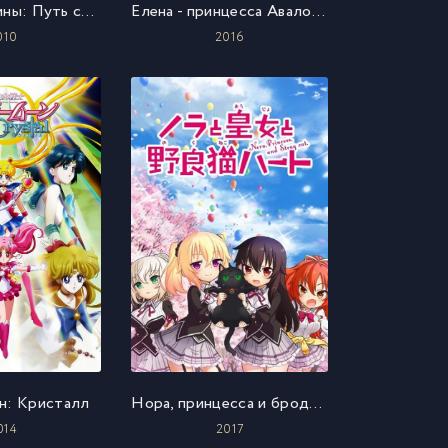
Звездные воины: Путь сквозь Вселенную
Елена - принцесса Авалора
010
2016
н: Кристалл
Нора, принцесса и бродячий кот
014
2017