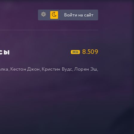
Войти на сайт
сы
8.509
лка
,
Кестон Джон
,
Кристин Вудс
,
Лорен Эш
,