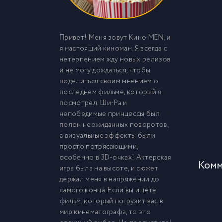
Привет! Меня зовут Кино MEN, и
я настоящий киноман. Я всегда с
нетерпением жду новых релизов
и не могу дождаться, чтобы
поделиться своим мнением о
последнем фильме, который я
посмотрел. Ши-Ра и
непобедимые принцессы был
полон неожиданных поворотов,
а визуальные эффекты были
просто потрясающими,
особенно в 3D-очках! Актерская
Комм
игра была на высоте, и сюжет
держал меня в напряжении до
самого конца. Если вы ищете
фильм, который погрузит вас в
мир кинематографа, то это