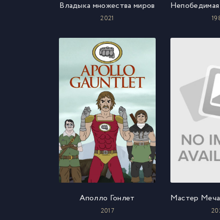
Владыка множества миров
2021
19
Аполло Гонлет
2017
20