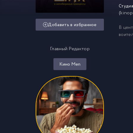
Студия
{kinop
Добавить в избранное
В цент
воител
Главный Редактор
Кино Men