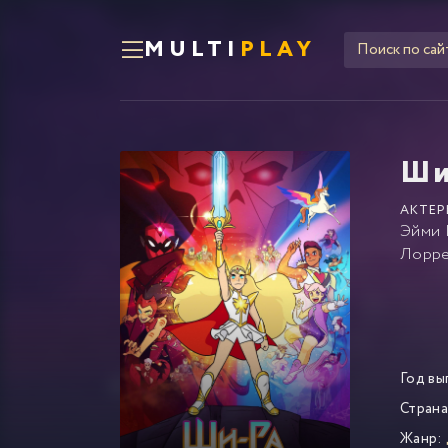
MULTI
PLAY
Ши
АКТЕР
Эйми 
Лорре
Год вы
Страна
Жанр: