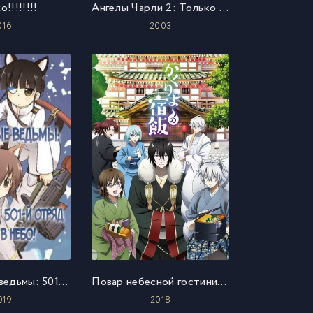
!!!!!!!!
Ангелы Чарли 2: Только вперёд
016
2003
Штурмовые ведьмы: 501-й отряд поднимается в небо!
Повар небесной гостиницы
019
2018