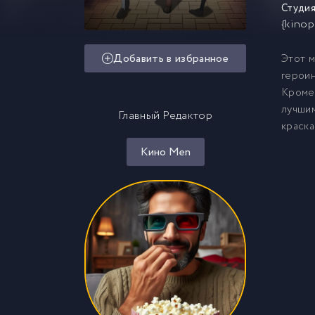
Студия
{kinop
Добавить в избранное
Этот м
героин
Кроме 
лучшим
Главный Редактор
краска
Кино Men