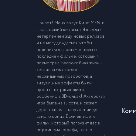
Привет! Меня зовут Кино MEN, и
я настоящий киноман. Я всегда с
нетерпением жду новых релизов
и не могу дождаться, чтобы
поделиться своим мнением о
последнем фильме, который я
посмотрел. Беспокойная жизнь
кентавра был полон
неожиданных поворотов, а
визуальные эффекты были
просто потрясающими,
особенно в 3D-очках! Актерская
игра была на высоте, и сюжет
держал меня в напряжении до
Комм
самого конца. Если вы ищете
фильм, который погрузит вас в
мир кинематографа, то это