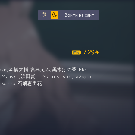
Войти на сайт
7.294
аки
,
本橋大輔
,
宮島えみ
,
黒木ほの香
,
Mei
 Мацуда
,
浜田賢二
,
Маки Кавасэ
,
Тайсукэ
i Konno
,
石飛恵里花