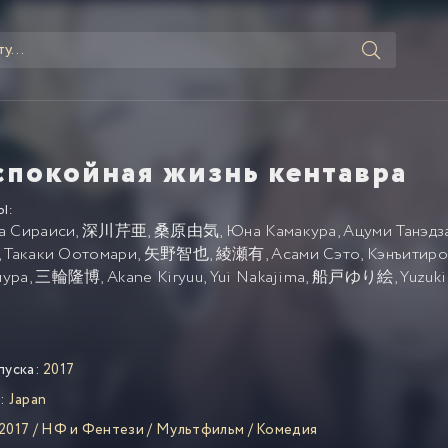
спокойная жизнь кентавра
Ы:
а Сираиси
,
深川芹亜
,
桑原由気
,
Юна Камакура
,
Ацуми Танэдз
,
Такаки Оотомари
,
矢野智也
,
綾瀬有
,
Асами Сэто
,
Кэнъитиро
ура
,
三輪隆博
,
Akane Kiryuu
,
Yui Nakajima
,
船戸ゆり絵
,
Yuzuk
пуска:
2017
:
Japan
2017
/
НФ и Фентези
/
Мультфильм
/
Комедия