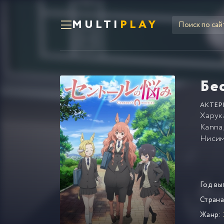
MULTI
PLAY
Бе
АКТЕР
Харук
Kanna
Нисим
Год вы
Страна
Жанр: