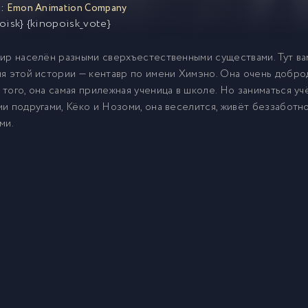
:
Emon Animation Company
oisk} {kinopoisk_vote}
ир населён разными сверхъестественными существами. Тут вам 
я этой истории — кентавр по имени Химэно. Она очень доброду
того, она самая прилежная ученица в школе. Но заниматься у
и подругами, Кёко и Нозоми, она веселится, живёт беззабот
ми.