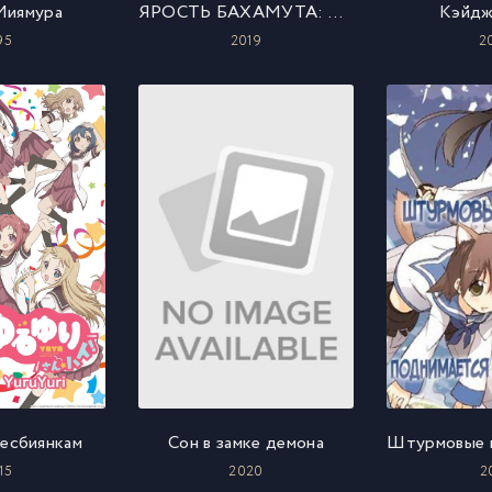
Миямура
ЯРОСТЬ БАХАМУТА: ДРУЗЬЯ ИЗ МАНАРИИ
Кэйджо
95
2019
2
есбиянкам
Сон в замке демона
15
2020
2