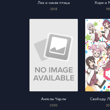
Лиз и синяя птица
Хори и 
2018
19
Ангелы Чарли
Свободу Л
2000
20