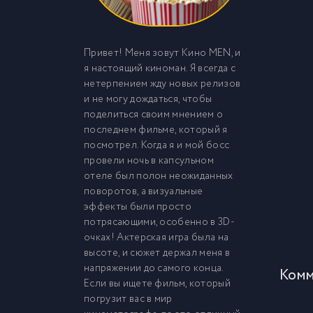
Привет! Меня зовут Кино MEN, и
я настоящий киноман. Я всегда с
нетерпением жду новых релизов
и не могу дождаться, чтобы
поделиться своим мнением о
последнем фильме, который я
посмотрел. Когда я и мой босс
провели ночь в капсульном
отеле был полон неожиданных
поворотов, а визуальные
эффекты были просто
потрясающими, особенно в 3D-
очках! Актерская игра была на
высоте, и сюжет держал меня в
напряжении до самого конца.
Комм
Если вы ищете фильм, который
погрузит вас в мир