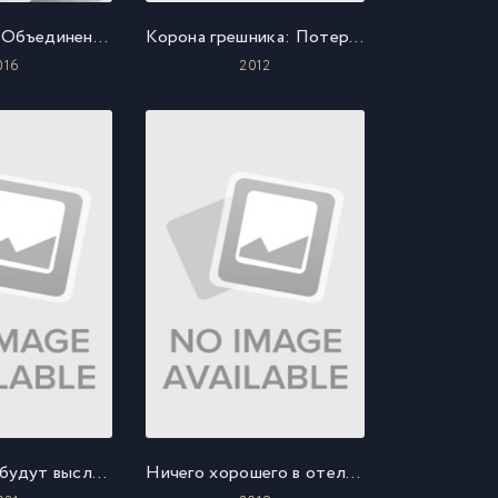
Лострейдж: Объединение Wixoss
Корона грешника: Потерянное Рождество
016
2012
Комбатанты будут высланы!
Ничего хорошего в отеле «Эль рояль»