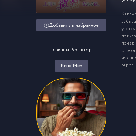
Капсул
забывш
Добавить в избранное
увесел
приказ
поезд 
Главный Редактор
стечен
именно
героя..
Кино Men