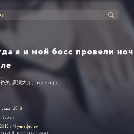
гда я и мой босс провели ноч
еле
Ы:
嵐裕美
,
廣瀬大介
,
Таку Ясиро
пуска:
2018
:
Japan
2018
/
Мультфильм
oisk} {kinopoisk_vote}