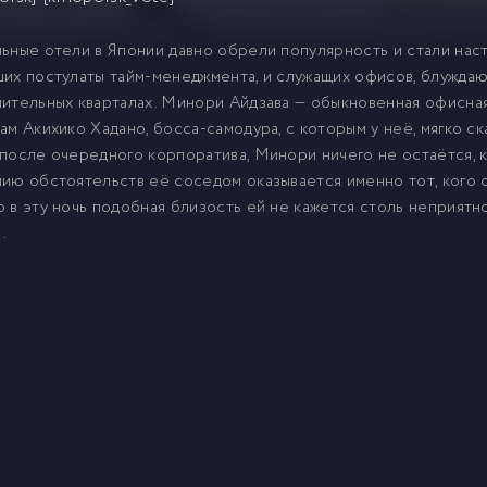
ьные отели в Японии давно обрели популярность и стали нас
их постулаты тайм-менеджмента, и служащих офисов, блуждаю
ительных кварталах. Минори Айдзава — обыкновенная офисная
ам Акихико Хадано, босса-самодура, с которым у неё, мягко с
после очередного корпоратива, Минори ничего не остаётся, к
ию обстоятельств её соседом оказывается именно тот, кого о
 в эту ночь подобная близость ей не кажется столь неприятн
.