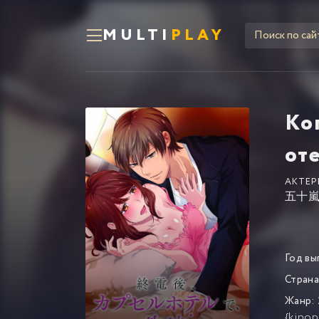
MULTI
PLAY
Ко
от
АКТЕР
五十
Год вы
Страна
Жанр:
{kinop