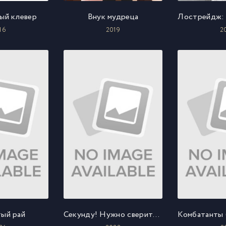
ый клевер
Внук мудреца
16
2019
2
ый рай
Секунду! Нужно свериться с гайдом