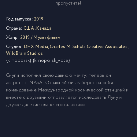
пропустите!
Год выпуска:
2019
Страна:
США
,
Канада
Жанр:
2019
/
Мультфильм
Студия:
DHX Media
,
Charles M. Schulz Creative Associates
,
WildBrain Studios
{kinopoisk} {kinopoisk_vote}
Снупи исполнил свою давнюю мечту: теперь он
астронавт NASA! Отважный бигль берет на себя
командование Международной космической станцией и
вместе с друзьями отправляется исследовать Луну и
другие далекие планеты и галактики.