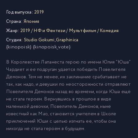
Год выпуска:
2019
Страна:
Япония
Жанр:
2019
/
НФ и Фентези
/
Мультфильм
/
Комедия
Студия:
Studio Gokumi
,
Graphinica
{kinopoisk} {kinopoisk_vote}
В Королевстве Лапанеста герою по имени Юлия “Юша”
Чардиет и ее подругам удается победить Повелителя
Демонов. Тем не менее, их заклинание срабатывает не
так, как надо, и девушки по неосторожности отправляют
Повелителя Демонов назад во времени, когда Юша ещё
не стала героем. Вернувшись в прошлое в виде
маленькой девочки, Повелитель Демонов, ныне
известный как Мао, становится учителем в Школе
приключений Юши с целью изгнать ее, чтобы она
никогда не стала героем в будущем.