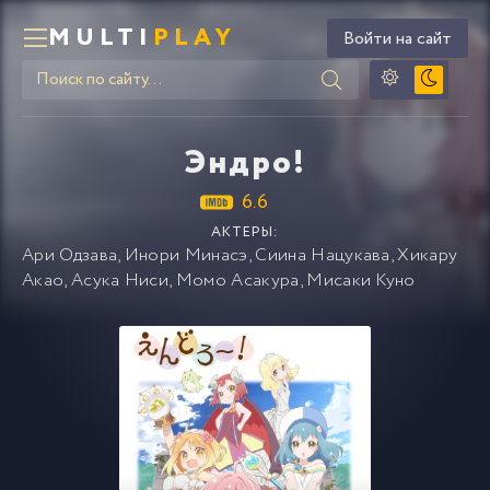
MULTI
PLAY
Войти на сайт
Эндро!
6.6
АКТЕРЫ:
Ари Одзава
,
Инори Минасэ
,
Сиина Нацукава
,
Хикару
Акао
,
Асука Ниси
,
Момо Асакура
,
Мисаки Куно