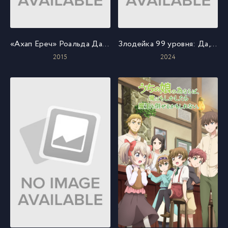
«Ахап Ереч» Роальда Даля
Злодейка 99 уровня: Да, я скрытый босс, но не повелительница демонов
2015
2024