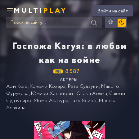
MULTI
PLAY
Войти на сайт
Госпожа Кагуя: в любви
как на войне
8.587
АКТЕРЫ:
Аои Кога
,
Кономи Кохара
,
Рёта Судзуки
,
Макото
Фурукава
,
Юмири Ханамори
,
Ютака Аояма
,
Саюми
Судзусиро
,
Момо Асакура
,
Таку Ясиро
,
Мадока
Асахина