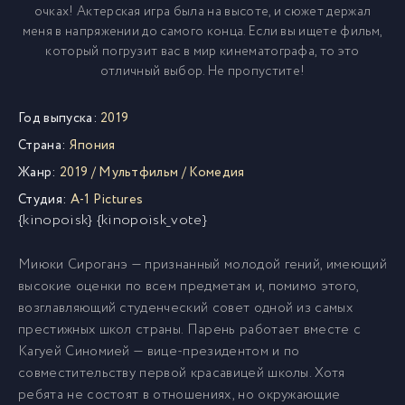
очках! Актерская игра была на высоте, и сюжет держал
меня в напряжении до самого конца. Если вы ищете фильм,
который погрузит вас в мир кинематографа, то это
отличный выбор. Не пропустите!
Год выпуска:
2019
Страна:
Япония
Жанр:
2019
/
Мультфильм
/
Комедия
Студия:
A-1 Pictures
{kinopoisk} {kinopoisk_vote}
Миюки Сироганэ — признанный молодой гений, имеющий
высокие оценки по всем предметам и, помимо этого,
возглавляющий студенческий совет одной из самых
престижных школ страны. Парень работает вместе с
Кагуей Синомией — вице-президентом и по
совместительству первой красавицей школы. Хотя
ребята не состоят в отношениях, но окружающие