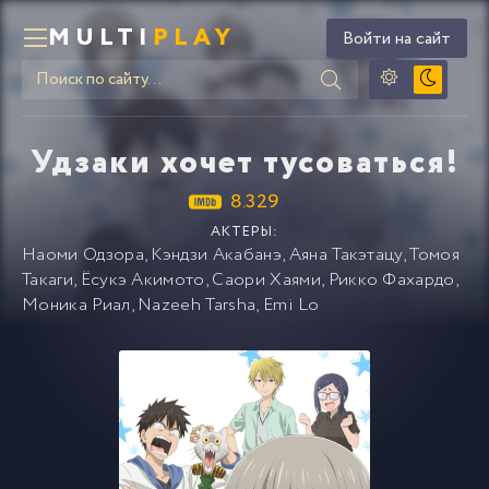
MULTI
PLAY
Войти на сайт
Удзаки хочет тусоваться!
8.329
АКТЕРЫ:
Наоми Одзора
,
Кэндзи Акабанэ
,
Аяна Такэтацу
,
Томоя
Такаги
,
Ёсукэ Акимото
,
Саори Хаями
,
Рикко Фахардо
,
Моника Риал
,
Nazeeh Tarsha
,
Emi Lo