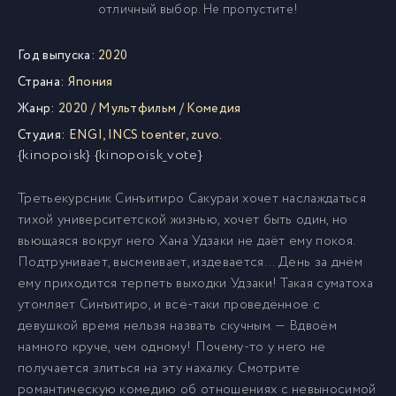
отличный выбор. Не пропустите!
Год выпуска:
2020
Страна:
Япония
Жанр:
2020
/
Мультфильм
/
Комедия
Студия:
ENGI
,
INCS toenter
,
zuvo.
{kinopoisk} {kinopoisk_vote}
Третьекурсник Синъитиро Сакураи хочет наслаждаться
тихой университетской жизнью, хочет быть один, но
вьющаяся вокруг него Хана Удзаки не даёт ему покоя.
Подтрунивает, высмеивает, издевается… День за днём
ему приходится терпеть выходки Удзаки! Такая суматоха
утомляет Синъитиро, и всё-таки проведённое с
девушкой время нельзя назвать скучным. — Вдвоём
намного круче, чем одному! Почему-то у него не
получается злиться на эту нахалку. Смотрите
романтическую комедию об отношениях с невыносимой