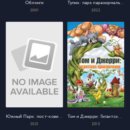
Облонги
Тупик: парк паранормальных явлений
2001
2022
Южный Парк: пост-ковидный
Том и Джерри: Гигантское приключение
2021
2013