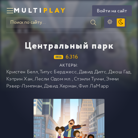
MULTI
PLAY
Войти на сайт
Центральный парк
6.316
АКТЕРЫ:
Кристен Белл
,
Титус Берджесс
,
Давид Диггс
,
Джош Гад
,
Кэтрин Хан
,
Лесли Одом мл.
,
Стэнли Туччи
,
Эмми
Рэвер-Лэмпман
,
Дэвид Херман
,
Фил ЛаМарр