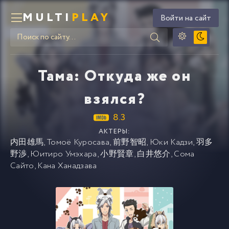
MULTI
PLAY
Войти на сайт
Тама: Откуда же он
взялся?
8.3
АКТЕРЫ:
内田雄馬
,
Томоё Куросава
,
前野智昭
,
Юки Кадзи
,
羽多
野渉
,
Юитиро Умэхара
,
小野賢章
,
白井悠介
,
Сома
Сайто
,
Кана Ханадзава