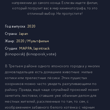
напряжении до самого конца. Если вы ищете фильм,
который погрузит вас в мир кинематографа, то это
отличный выбор. Не пропустите!
Год выпуска:
2020
Страна:
Japan
Жанр:
2020
/
Мультфильм
Студия:
MAPPA
,
lapintrack
{kinopoisk} {kinopoisk_vote}
В Третьем районе одного японского городка у многих
домовладельцев есть домашние животные: милые
котики или прелестные пёсики. Этих пушистых
озорников можно часто увидеть разгуливающими по
району. Правда, ещё чаще случайный прохожий может
заметить листовки, ставшие уже обычным делом для
местных жителей, расклеенные то там, то сям, с
изображением забавного белого котёнка с чёрным