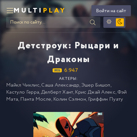
MULTI
PLAY
Войти на сайт
Детстроук: Рыцари и
Драконы
6.947
АКТЕРЫ:
Майкл Чиклис
,
Саша Александр
,
Эшер Бишоп
,
Кастуло Герра
,
Делберт Хант
,
Крис Джай Алекс
,
Фэй
Мата
,
Панта Мосле
,
Колин Сэлмон
,
Гриффин Пуату