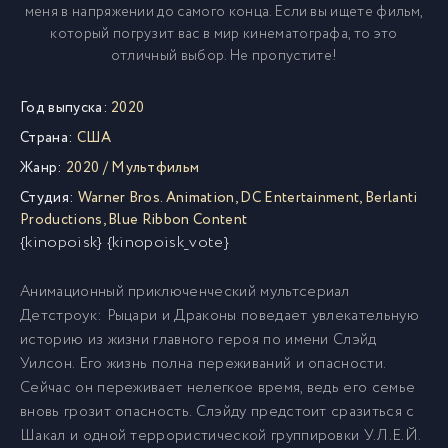
меня в напряжении до самого конца. Если вы ищете фильм,
который погрузит вас в мир кинематографа, то это
отличный выбор. Не пропустите!
Год выпуска:
2020
Страна:
США
Жанр:
2020
/
Мультфильм
Студия:
Warner Bros. Animation
,
DC Entertainment
,
Berlanti
Productions
,
Blue Ribbon Content
{kinopoisk} {kinopoisk_vote}
Анимационный приключенческий мультсериал
Детстроук: Рыцари и Драконы поведает увлекательную
историю из жизни главного героя по имени Слэйд
Уилсон. Его жизнь полна переживаний и опасности.
Сейчас он переживает нелегкое время, ведь его семье
вновь грозит опасность. Слэйду предстоит сразиться с
Шакал и одной террористической группировки У.Л.Е.Й.