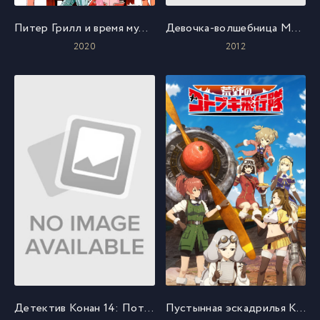
Питер Грилл и время мудреца
Девочка-волшебница Мадока: Начало истории
2020
2012
Детектив Конан 14: Потерянный корабль в небе
Пустынная эскадрилья Котобуки