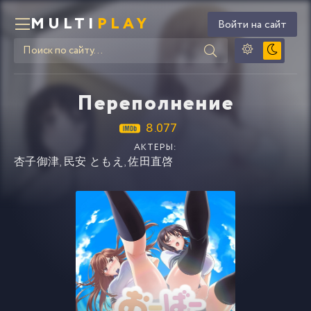
MULTI
PLAY
Войти на сайт
Переполнение
8.077
АКТЕРЫ:
杏子御津
,
民安 ともえ
,
佐田直啓