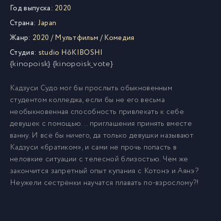
Год выпуска:
2020
Страна:
Japan
Жанр:
2020
/
Мультфильм
/
Комедия
Студия:
studio HōKIBOSHI
{kinopoisk} {kinopoisk_vote}
Кадзуси Cудо мог бы прослыть обыкновенным
студентом колледжа, если бы не его весьма
необыкновенная способность привлекать к себе
девушек с помощью... приглашения принять вместе
ванну. И всё бы ничего, да только девушки называют
Кадзуси «братиком», и сами не прочь попасть в
неловкие ситуации с телесной близостью. Чем же
закончится запретный опыт купания с Котонэ и Аянэ?
Неужели сестрёнки научатся плавать по-взрослому?!