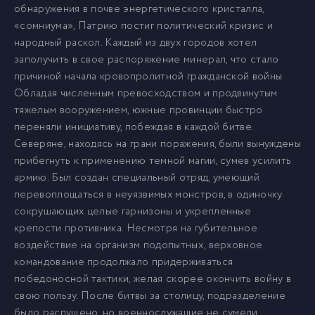
обнаружения в почве энергетического кристалла,
«сомниума», Патрию постиг политический кризис и
народный раскол. Каждый из двух городов хотел
заполучить в свое распоряжение минерал, что стало
причиной начала кровопролитной гражданской войны.
Обладая численным превосходством и продвинутым
тяжелым вооружением, южные провинции быстро
переняли инициативу, побеждая в каждой битве.
Северяне, находясь на грани поражения, были вынуждены
прибегнуть к применению темной магии, сумев усилить
армию. Был создан специальный отряд, умеющий
перевоплощаться в неуязвимых монстров, в одиночку
сокрушающих целые гарнизоны и укрепленные
крепости противника. Несмотря на губительное
воздействие на организм подопытных, верховное
командование продолжало придерживаться
победоносной тактики, желая скорее окончить войну в
свою пользу. После битвы за столицу, подразделение
было распущено, но военнослужащие не сумели