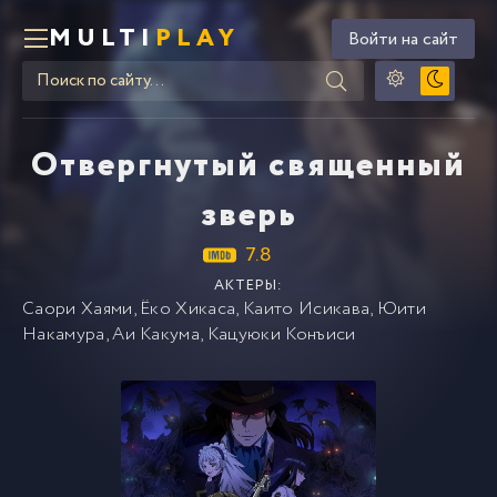
MULTI
PLAY
Войти на сайт
Отвергнутый священный
зверь
7.8
АКТЕРЫ:
Саори Хаями
,
Ёко Хикаса
,
Каито Исикава
,
Юити
Накамура
,
Аи Какума
,
Кацуюки Конъиси