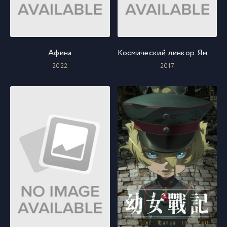
Афина
Космический линкор Ямато 2202: Воины любви
2022
2017