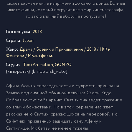
сюжет держал меня в напряжении до самого конца. Если вы
ищете фильм, который погрузит вас в мир кинематографа,
то это отличный выбор. Не пропустите!
Год выпуска:
2018
Страна:
Japan
Жанр:
Драма
/
Боевик и Приключение
/
2018
/
НФ и
Фентези
/
Мультфильм
Студия:
Toei Animation
,
GONZO
{kinopoisk} {kinopoisk_vote}
Афина, богиня справедливости и мудрости, пришла на
Землю под личиной обычной девушки Саори Кидо.
Собрав вокруг себя армию Святых она ведет сражение
со злыми божествами. Но в этом сериале нас ждет
рассказ не о Святых, сражающихся на передовой, а о
Сэйнтиях, призванных защищать саму Афину и
Святилище. Их битвы не менее тяжелы.