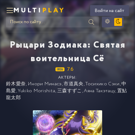
MULTI
PLAY
Войти на сайт
Рыцари Зодиака: Святая
воительница Сё
7.6
АКТЕРЫ:
鈴木愛奈
,
Инори Минасэ
,
市道真央
,
Тосихико Сэки
,
中
島愛
,
Yukiko Morishita
,
三森すずこ
,
Аяна Такэтацу
,
置鮎
龍太郎