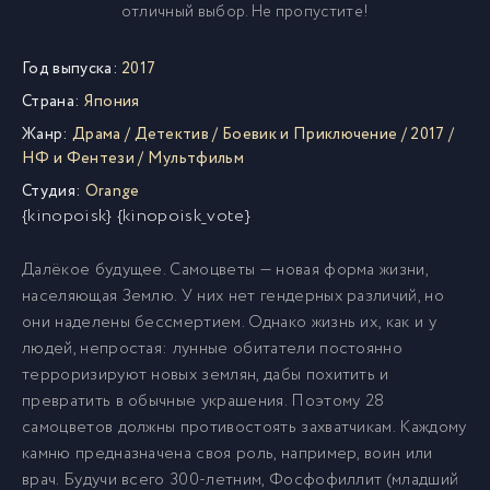
отличный выбор. Не пропустите!
Год выпуска:
2017
Страна:
Япония
Жанр:
Драма
/
Детектив
/
Боевик и Приключение
/
2017
/
НФ и Фентези
/
Мультфильм
Студия:
Orange
{kinopoisk} {kinopoisk_vote}
Далёкое будущее. Самоцветы — новая форма жизни,
населяющая Землю. У них нет гендерных различий, но
они наделены бессмертием. Однако жизнь их, как и у
людей, непростая: лунные обитатели постоянно
терроризируют новых землян, дабы похитить и
превратить в обычные украшения. Поэтому 28
самоцветов должны противостоять захватчикам. Каждому
камню предназначена своя роль, например, воин или
врач. Будучи всего 300-летним, Фосфофиллит (младший