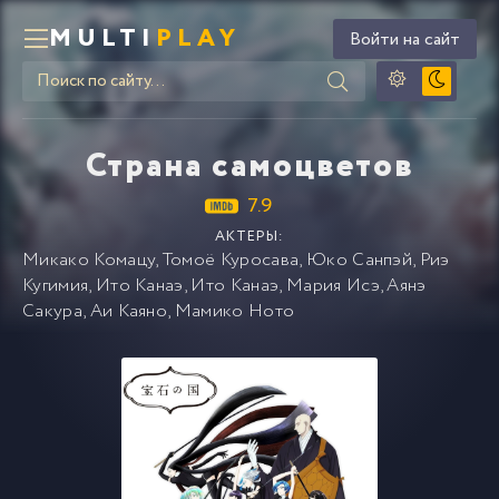
MULTI
PLAY
Войти на сайт
Страна самоцветов
7.9
АКТЕРЫ:
Микако Комацу
,
Томоё Куросава
,
Юко Санпэй
,
Риэ
Кугимия
,
Ито Канаэ
,
Ито Канаэ
,
Мария Исэ
,
Аянэ
Сакура
,
Аи Каяно
,
Мамико Ното