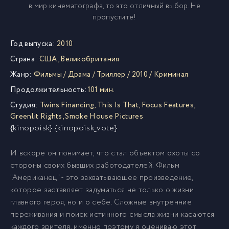
в мир кинематографа, то это отличный выбор. Не
пропустите!
Год выпуска:
2010
Страна:
США
,
Великобритания
Жанр:
Фильмы
/
Драма
/
Триллер
/
2010
/
Криминал
Продолжительность:
101 мин.
Студия:
Twins Financing
,
This Is That
,
Focus Features
,
Greenlit Rights
,
Smoke House Pictures
{kinopoisk} {kinopoisk_vote}
И вскоре он понимает, что стал объектом охоты со
стороны своих бывших работодателей. Фильм
"Американец" - это захватывающее произведение,
которое заставляет задуматься не только о жизни
главного героя, но и о себе. Сложные внутренние
переживания и поиск истинного смысла жизни касаются
каждого зрителя, именно поэтому я оцениваю этот