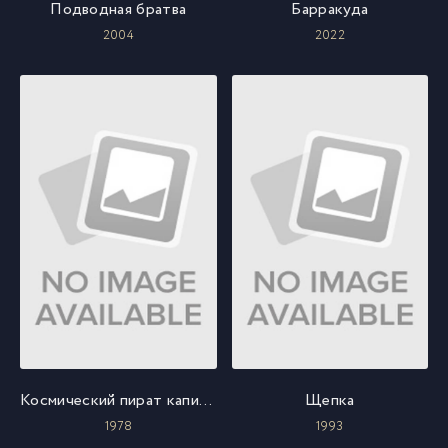
Подводная братва
Барракуда
2004
2022
Космический пират капитан Харлок
Щепка
1978
1993