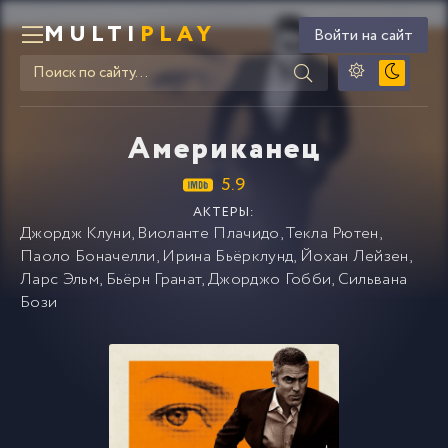
MULTI
PLAY
Войти на сайт
Американец
5.9
АКТЕРЫ:
Джордж Клуни
,
Виоланте Плачидо
,
Текла Рютен
,
Паоло Боначелли
,
Ирина Бьёрклунд
,
Йохан Лейзен
,
Ларс Эльм
,
Бьёрн Гранат
,
Джорджо Гобби
,
Сильвана
Бози