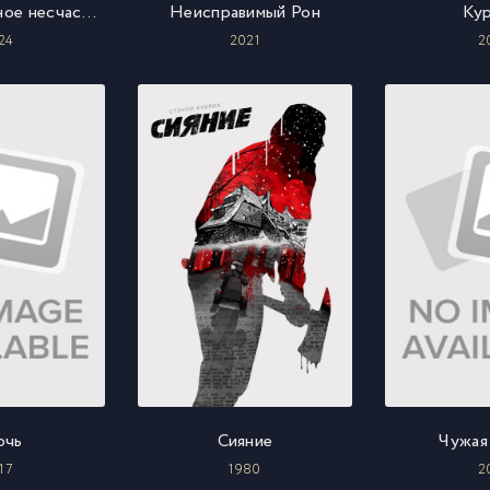
Моё прекрасное несчастье 2
Неисправимый Рон
Ку
24
2021
2
очь
Сияние
Чужая
17
1980
2