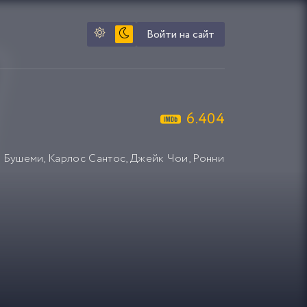
Войти на сайт
6.404
в Бушеми
,
Карлос Сантос
,
Джейк Чои
,
Ронни