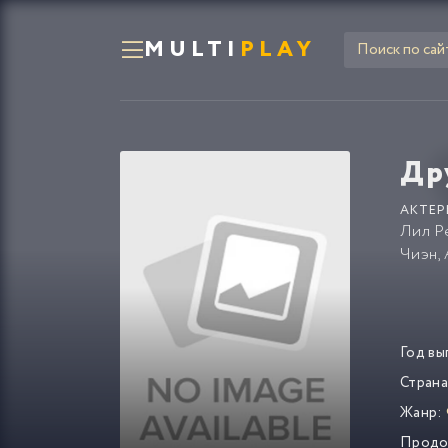
MULTI
PLAY
Др
АКТЕР
Лил Р
Чиэн
,
Год вы
Страна
Жанр:
Продо