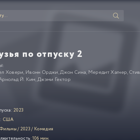
узья по отпуску 2
Ы:
ел Ховери
,
Ивонн Орджи
,
Джон Сина
,
Мередит Хагнер
,
Сти
Арнольд Й. Ким
,
Джэми Гектор
пуска:
2023
:
США
Фильмы
/
2023
/
Комедия
лжительность:
106 мин.