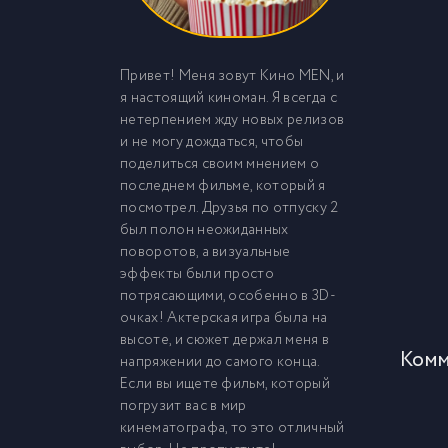
Привет! Меня зовут Кино MEN, и
я настоящий киноман. Я всегда с
нетерпением жду новых релизов
и не могу дождаться, чтобы
поделиться своим мнением о
последнем фильме, который я
посмотрел. Друзья по отпуску 2
был полон неожиданных
поворотов, а визуальные
эффекты были просто
потрясающими, особенно в 3D-
очках! Актерская игра была на
высоте, и сюжет держал меня в
Комм
напряжении до самого конца.
Если вы ищете фильм, который
погрузит вас в мир
кинематографа, то это отличный