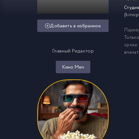
Студия
{kinop
Добавить в избранное
Паркер
Только
срока 
Главный Редактор
впечат
Кино Men