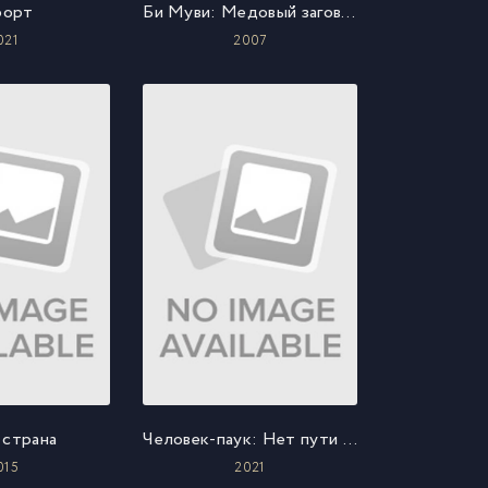
рорт
Би Муви: Медовый заговор
021
2007
 страна
Человек-паук: Нет пути домой
015
2021