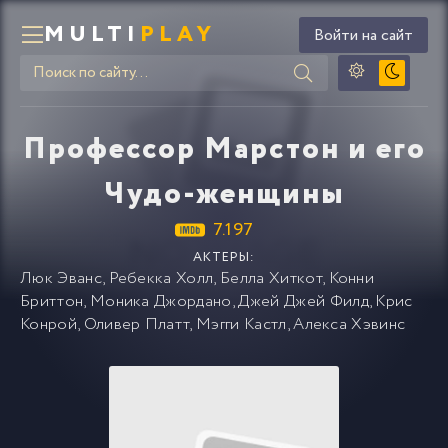
MULTI
PLAY
Войти на сайт
Профессор Марстон и его
Чудо-женщины
7.197
АКТЕРЫ:
Люк Эванс
,
Ребекка Холл
,
Белла Хиткот
,
Конни
Бриттон
,
Моника Джордано
,
Джей Джей Филд
,
Крис
Конрой
,
Оливер Платт
,
Мэгги Кастл
,
Алекса Хэвинс