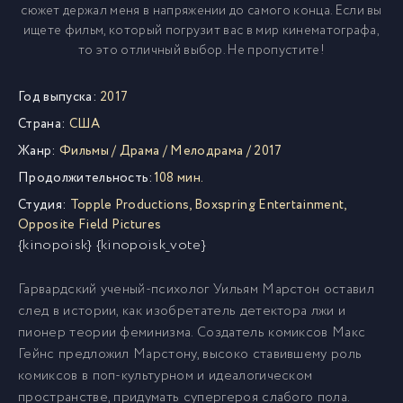
сюжет держал меня в напряжении до самого конца. Если вы
ищете фильм, который погрузит вас в мир кинематографа,
то это отличный выбор. Не пропустите!
Год выпуска:
2017
Страна:
США
Жанр:
Фильмы
/
Драма
/
Мелодрама
/
2017
Продолжительность:
108 мин.
Студия:
Topple Productions
,
Boxspring Entertainment
,
Opposite Field Pictures
{kinopoisk} {kinopoisk_vote}
Гарвардский ученый-психолог Уильям Марстон оставил
след в истории, как изобретатель детектора лжи и
пионер теории феминизма. Создатель комиксов Макс
Гейнс предложил Марстону, высоко ставившему роль
комиксов в поп-культурном и идеалогическом
пространстве, придумать супергероя слабого пола.