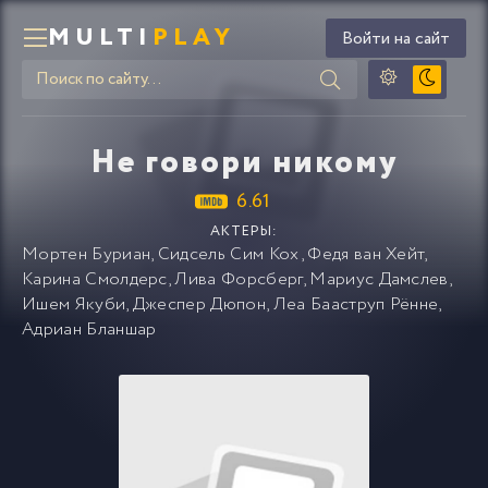
MULTI
PLAY
Войти на сайт
Не говори никому
6.61
АКТЕРЫ:
Мортен Буриан
,
Сидсель Сим Кох
,
Федя ван Хейт
,
Карина Смолдерс
,
Лива Форсберг
,
Мариус Дамслев
,
Ишем Якуби
,
Джеспер Дюпон
,
Леа Бааструп Рённе
,
Адриан Бланшар