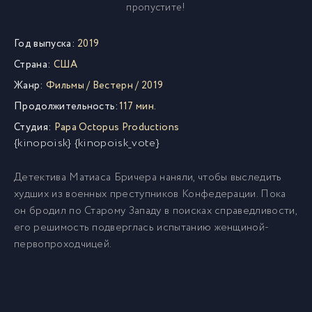
пропустите!
Год выпуска:
2019
Страна:
США
Жанр:
Фильмы
/
Вестерн
/
2019
Продолжительность:
117 мин.
Студия:
Papa Octopus Productions
{kinopoisk} {kinopoisk_vote}
Детектива Матиаса Бричера наняли, чтобы выследить
худших из военных преступников Конфедерации. Пока
он бродил по Старому Западу в поисках справедливости,
его решимость подверглась испытанию женщиной-
первопроходчицей.