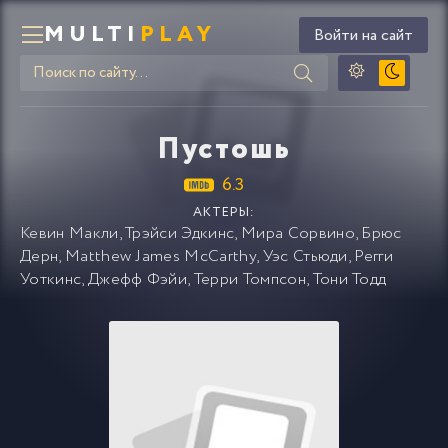
MULTI
PLAY
Войти на сайт
Пустошь
6.3
АКТЕРЫ:
Кевин Макли
,
Трэйси Эдкинс
,
Мира Сорвино
,
Брюс
Дерн
,
Matthew James McCarthy
,
Уэс Стьюди
,
Регги
Уоткинс
,
Джефф Фэйи
,
Терри Томпсон
,
Тони Тодд