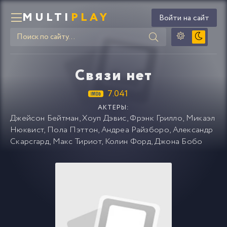
MULTI
PLAY
Войти на сайт
Связи нет
7.041
АКТЕРЫ:
Джейсон Бейтман
,
Хоуп Дэвис
,
Фрэнк Грилло
,
Микаэл
Нюквист
,
Пола Пэттон
,
Андреа Райзборо
,
Александр
Скарсгард
,
Макс Тириот
,
Колин Форд
,
Джона Бобо