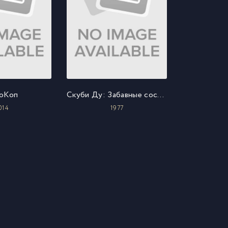
оКоп
Скуби Ду: Забавные состязания «Всех мультсупер звезд»
014
1977