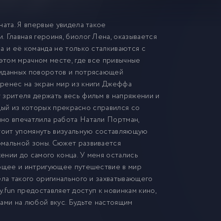
ната. Я впервые увидела такое
 Главная героиня, биолог Лена, оказывается
а и её команда не только сталкиваются с
 этом мрачном месте, где все привычные
жиданных поворотов и потрясающей
ренес на экран мир из книги Джеффа
 зрителя держать весь фильм в напряжении и
ждый из которых прекрасно справился со
но впечатлила работа Натали Портман,
стоит упомянуть визуальную составляющую
омальной зоны. Сюжет развивается
жении до самого конца. У меня остались
ающее и интригующее путешествие в мир
ела такого оригинального и захватывающего
ay.fun предоставляет доступ к новинкам кино,
ами на любой вкус. Будьте настоящим