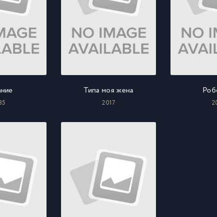
ание
Типа моя жена
Роб
85
2017
2