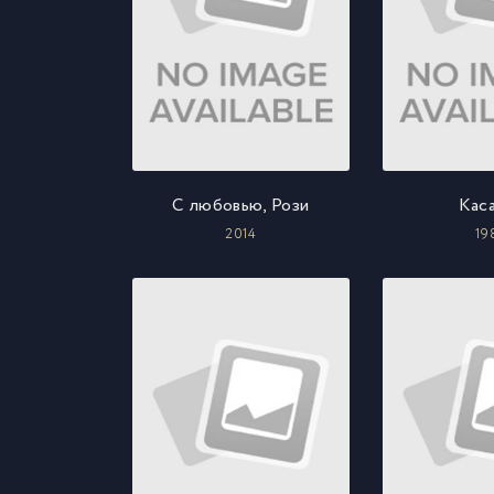
С любовью, Рози
Кас
2014
19