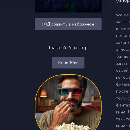
{kinop
Фильм 
захват
Добавить в избранное
в эпиц
непоня
законы
Главный Редактор
атмосф
Вандем
Кино Men
ждать,
своей 
котора
фильма
постеп
только
фантас
кино. 
так чт
кинома