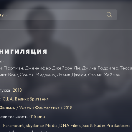
нигиляция
Ы:
и Портман
,
Дженнифер Джейсон Ли
,
Джина Родригес
,
Тесс
икт Вонг
,
Соноя Мидзуно
,
Дэвид Джеси
,
Сэмми Хейман
пуска:
2018
:
США
,
Великобритания
Фильмы
/
Ужасы
/
Фантастика
/
2018
лжительность:
115 мин.
:
Paramount
,
Skydance Media
,
DNA Films
,
Scott Rudin Productions