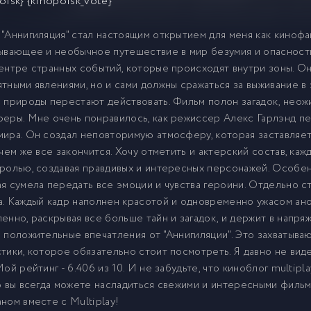
oisk} {kinopoisk_vote}
"Аннигиляция" стал настоящим открытием для меня как кинофа
ывающее и необычное путешествие в мир безумия и опасности.
ентре странных событий, которые происходят внутри зоны. Он
тными явлениями, но и сами должны сражаться за выживание в
 природы перестают действовать. Фильм полон загадок, нео
еры. Мне очень понравилось, как режиссер Алекс Гарлэнд пе
ира. Он создал неповторимую атмосферу, которая заставляет
 чем же все закончится. Хочу отметить и актерский состав, ка
ролью, создавая правдивых и интересных персонажей. Особен
я сумела передать все эмоции и чувства героини. Отдельно 
. Каждый кадр наполнен красотой и одновременно ужасом ан
енно, раскрывая все больше тайн и загадок, и держит в напря
 положительные впечатления от "Аннигиляции". Это захватыв
тики, которое обязательно стоит посмотреть. Я давно не вид
Мой рейтинг - 6.406 из 10. И не забудьте, что киноблог multipl
о вы всегда можете насладиться свежими и интересными фильм
ном вместе с Multiplay!