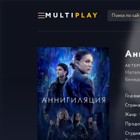
MULTI
PLAY
Ан
АКТЕР
Натал
Бенед
Год вы
Страна
Жанр:
Продо
Студия