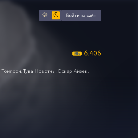
Войти на сайт
6.406
а Томпсон
,
Тува Новотны
,
Оскар Айзек
,