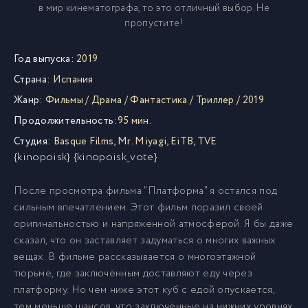
в мир кинематографа, то это отличный выбор. Не
пропустите!
Год выпуска:
2019
Страна:
Испания
Жанр:
Фильмы
/
Драма
/
Фантастика
/
Триллер
/
2019
Продолжительность:
95 мин.
Студия:
Basque Films
,
Mr. Miyagi
,
EiTB
,
TVE
{kinopoisk} {kinopoisk_vote}
После просмотра фильма "Платформа" я остался под
сильным впечатлением. Этот фильм поразил своей
оригинальностью и напряженной атмосферой. Я бы даже
сказал, что он заставляет задуматься о многих важных
вещах. В фильме рассказывается о многоэтажной
тюрьме, где заключённым доставляют еду через
платформу. Но чем ниже этот куб с едой опускается,
тем меньше шансов, что заключённые на нижних уровнях