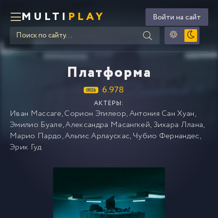
MULTI
PLAY
Войти на сайт
Платформа
6.978
АКТЕРЫ:
Иван Массаге
,
Сорион Эгилеор
,
Антония Сан Хуан
,
Эмилио Буале
,
Александра Масангкей
,
Зихара Ллана
,
Марио Пардо
,
Альгис Арлаускас
,
Чубио Фернандес
,
Эрик Гуд