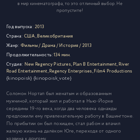
в мир кинематографа, то это отличный выбор. Не
пропустите!
Год выпуска:
2013
Страна:
США
,
Великобритания
Жанр:
Фильмы
/
Драма
/
История
/
2013
Продолжительность:
134 мин.
Студия:
New Regency Pictures
,
Plan B Entertainment
,
River
Road Entertainment
,
Regency Enterprises
,
Film4 Productions
{kinopoisk} {kinopoisk_vote}
Соломон Нортап был женатым и образованным
мужчиной, который жил и работал в Нью-Йорке
середины 19-го века, когда два человека однажды
предложили ему привлекательную работу в Вашингтоне.
По прибытии он был похищен, стал рабом и влачил
жалкую жизнь на далёком Юге, переходя от одного
хозяина к другому.