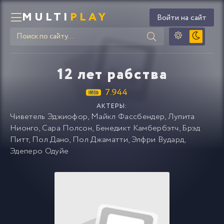
MULTI
PLAY
Войти на сайт
12 лет рабства
7.944
АКТЕРЫ:
Чиветель Эджиофор
,
Майкл Фассбендер
,
Лупита
Нионго
,
Сара Полсон
,
Бенедикт Камбербэтч
,
Брэд
Питт
,
Пол Дано
,
Пол Джаматти
,
Элфри Вудард
,
Эдеперо Одуйе