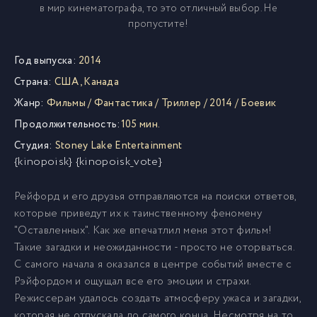
в мир кинематографа, то это отличный выбор. Не
пропустите!
Год выпуска:
2014
Страна:
США
,
Канада
Жанр:
Фильмы
/
Фантастика
/
Триллер
/
2014
/
Боевик
Продолжительность:
105 мин.
Студия:
Stoney Lake Entertainment
{kinopoisk} {kinopoisk_vote}
Рейфорд и его друзья отправляются на поиски ответов,
которые приведут их к таинственному феномену
"Оставленных". Как же впечатлил меня этот фильм!
Такие загадки и неожиданности - просто не оторваться.
С самого начала я оказался в центре событий вместе с
Рэйфордом и ощущал все его эмоции и страхи.
Режиссерам удалось создать атмосферу ужаса и загадки,
которая не отпускала до самого конца. Несмотря на то,