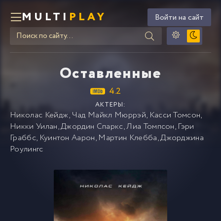
MULTI
PLAY
Войти на сайт
Оставленные
4.2
АКТЕРЫ:
Николас Кейдж
,
Чад Майкл Мюррэй
,
Касси Томсон
,
Никки Уилан
,
Джордин Спаркс
,
Лиа Томпсон
,
Гэри
Граббс
,
Куинтон Аарон
,
Мартин Клебба
,
Джорджина
Роулингс