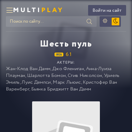
MULTI
PLAY
Войти на сайт
Шесть пуль
6.1
АКТЕРЫ:
Жан-Клод Ван Дамм
,
Джо Флениган
,
Анна-Луиза
Плауман
,
Шарлотта Бомон
,
Стив Николсон
,
Уриель
Эмиль
,
Луис Демпси
,
Марк Льюис
,
Кристофер Ван
Варенберг
,
Бьянка Бриджитт Ван Дамм