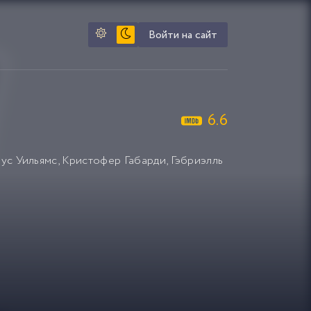
Войти на сайт
6.6
ус Уильямс
,
Кристофер Габарди
,
Гэбриэлль