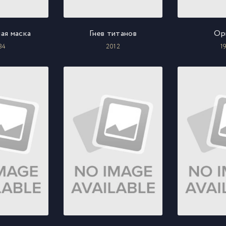
ая маска
Гнев титанов
Ор
84
2012
1