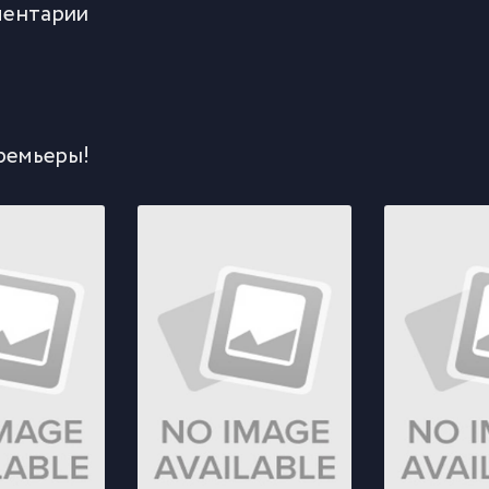
ентарии
ремьеры!