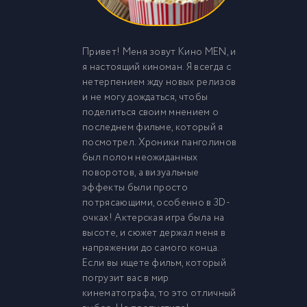
Привет! Меня зовут Кино MEN, и
я настоящий киноман. Я всегда с
нетерпением жду новых релизов
и не могу дождаться, чтобы
поделиться своим мнением о
последнем фильме, который я
посмотрел. Хроники панголинов
был полон неожиданных
поворотов, а визуальные
эффекты были просто
потрясающими, особенно в 3D-
очках! Актерская игра была на
высоте, и сюжет держал меня в
напряжении до самого конца.
Если вы ищете фильм, который
погрузит вас в мир
кинематографа, то это отличный