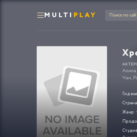
MULTI
PLAY
Хр
АКТЕР
Алила
Чан
,
Р
Год вы
Страна
Жанр:
Продо
Студия