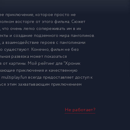
щее приключение, которое просто не
в полном восторге от этого фильма. Сюжет
, что очень легко сопереживать им в их
кты и создание подземного мира панголинов.
 а взаимодействие героев с панголинами
но существуют. Конечно, фильм не без
льная развязка может показаться
я от картины. Мой рейтинг для "Хроник
тывающие приключения и качественную
multiplay.fun всегда предоставляет доступ к
ться этим захватывающим приключением
Не работает?