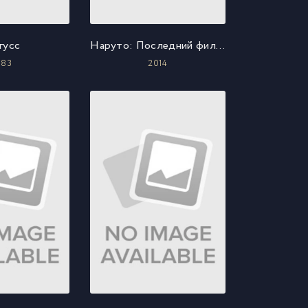
гусс
Наруто: Последний фильм
983
2014