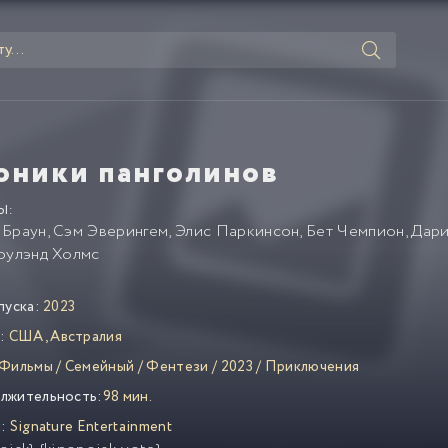
оники панголинов
Ы:
 Браун
,
Сэм Эверингем
,
Элис Паркинсон
,
Бет Чемпион
,
Дари
оулэнд Холмс
пуска:
2023
:
США
,
Австралия
Фильмы
/
Семейный
/
Фентези
/
2023
/
Приключения
лжительность:
98 мин.
:
Signature Entertainment