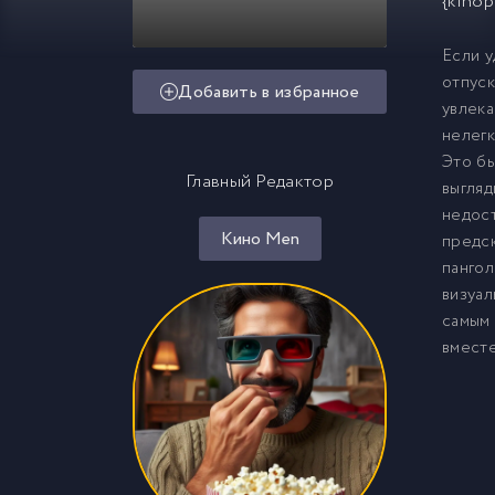
{kinop
Если у
отпуск
Добавить в избранное
увлека
нелегк
Это бы
Главный Редактор
выгляд
недост
Кино Men
предск
пангол
визуал
самым 
вместе