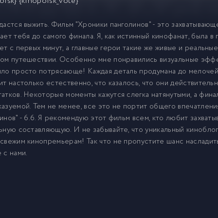
oisk} {kinopoisk_vote}
дастся выжить. Фильм "Хроники панголинов" - это захватываю
ает тебя до самого финала. Я, как истинный кинофанат, была 
ет с первых минут, а главные герои такие же живые и реальные
ом путешествии. Особенно мне понравились визуальные эффе
ло просто потрясающе! Каждая деталь продумана до мелочей,
ит настолько естественно, что казалось, что они действитель
атков. Некоторые моменты кажутся слегка натянутыми, а фина
азуемой. Тем не менее, все это не портит общего впечатлени
инов" - 6.6. Я рекомендую этот фильм всем, кто любит захва
ьную составляющую. И не забывайте, что уникальный киноблог 
свежим кинопремьерам! Так что не пропустите шанс наслади
 с нами.