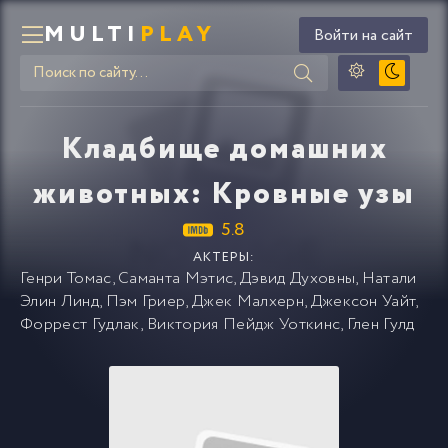
MULTI
PLAY
Войти на сайт
Кладбище домашних
животных: Кровные узы
5.8
АКТЕРЫ:
Генри Томас
,
Саманта Мэтис
,
Дэвид Духовны
,
Натали
Элин Линд
,
Пэм Гриер
,
Джек Малхерн
,
Джексон Уайт
,
Форрест Гудлак
,
Виктория Пейдж Уоткинс
,
Глен Гулд