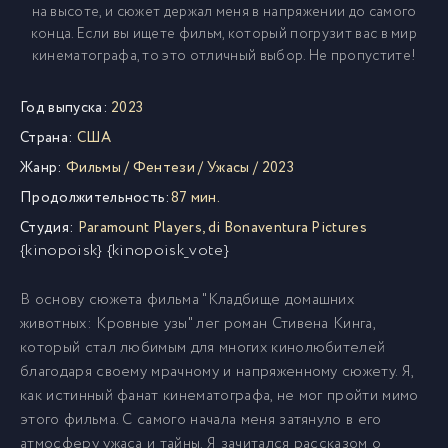
на высоте, и сюжет держал меня в напряжении до самого
конца. Если вы ищете фильм, который погрузит вас в мир
кинематографа, то это отличный выбор. Не пропустите!
Год выпуска:
2023
Страна:
США
Жанр:
Фильмы
/
Фентези
/
Ужасы
/
2023
Продолжительность:
87 мин.
Студия:
Paramount Players
,
di Bonaventura Pictures
{kinopoisk} {kinopoisk_vote}
В основу сюжета фильма "Кладбище домашних
животных: Кровные узы" лег роман Стивена Кинга,
который стал любимым для многих кинолюбителей
благодаря своему мрачному и напряженному сюжету. Я,
как истинный фанат кинематографа, не мог пройти мимо
этого фильма. С самого начала меня затянуло в его
атмосферу ужаса и тайны. Я зачитался рассказом о