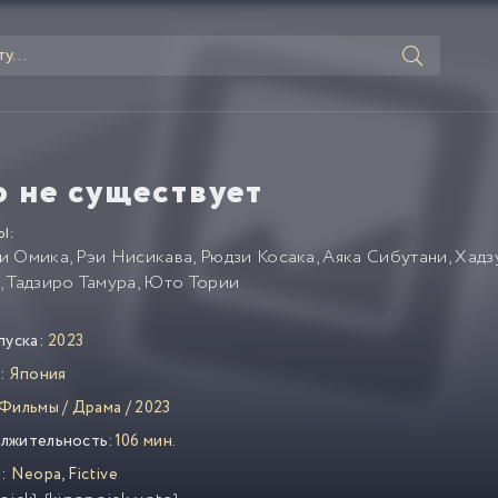
о не существует
Ы:
и Омика
,
Рэи Нисикава
,
Рюдзи Косака
,
Аяка Сибутани
,
Хадз
,
Тадзиро Тамура
,
Юто Тории
пуска:
2023
:
Япония
Фильмы
/
Драма
/
2023
лжительность:
106 мин.
:
Neopa
,
Fictive