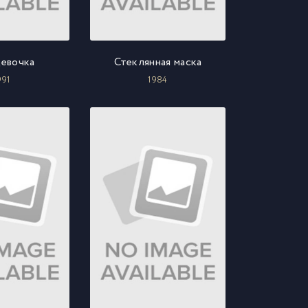
евочка
Стеклянная маска
991
1984