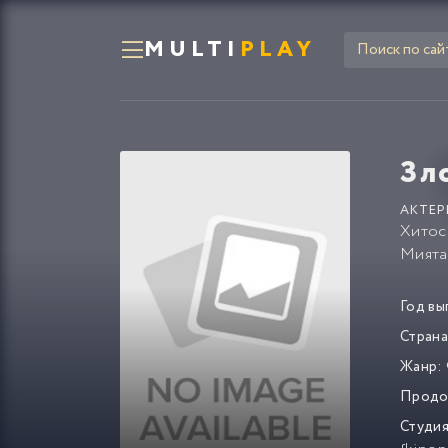
MULTI
PLAY
Зл
АКТЕР
Хитос
Мията
Год вы
Страна
Жанр:
Продо
Студия