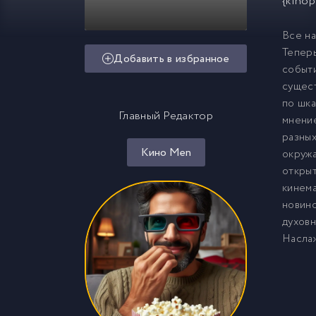
{kinop
Все на
Теперь
Добавить в избранное
событи
сущест
по шка
Главный Редактор
мнение
разных
Кино Men
окружа
открыт
кинема
новино
духовн
Насла