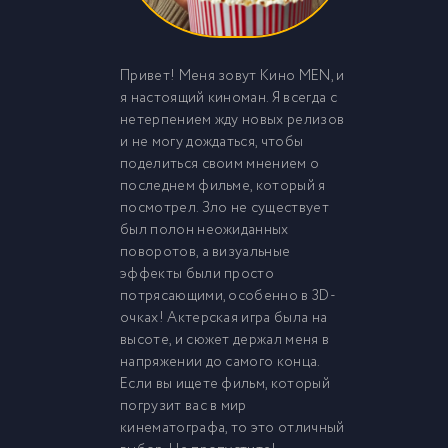
Привет! Меня зовут Кино MEN, и
я настоящий киноман. Я всегда с
нетерпением жду новых релизов
и не могу дождаться, чтобы
поделиться своим мнением о
последнем фильме, который я
посмотрел. Зло не существует
был полон неожиданных
поворотов, а визуальные
эффекты были просто
потрясающими, особенно в 3D-
очках! Актерская игра была на
высоте, и сюжет держал меня в
напряжении до самого конца.
Если вы ищете фильм, который
погрузит вас в мир
кинематографа, то это отличный