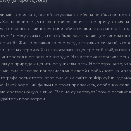
oisk} {kinopoisk_vote}
чинают ее искать, она обнаруживает себя на необычном месте
 Ханна понимает, что все произошло из-за ее присутствия на 
я в ее жизни с таинственными обитателями этого места. Я то
вует" и могу сказать, что это было захватывающее кинематог
ле из 10. Фильм оставил во мне след настолько сильный, что 
м. Главная героиня Ханна оказалась в центре событий, вызва
 интересов в ее родном городке. Эта история заставила меня 
ющую природу и ценить ее уникальность. Несмотря на то, чт
ыми, фильм все же понравился мне своей необычностью и за
тографа посмотреть этот фильм на сайте multiplay.fun, где м
к. Такой хороший фильм не стоит пропускать, особенно если 
ую составляющую в кино. "Зло не существует" точно оставит 
ждайтесь просмотром!