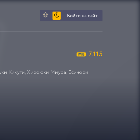
Войти на сайт
7.115
уки Кикути
,
Хироюки Миура
,
Ёсинори