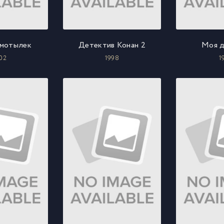
-мотылек
Детектив Конан 2
Моя д
02
1998
1