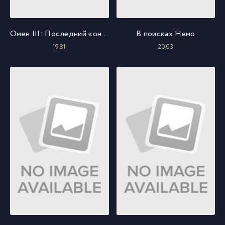
Омен III: Последний конфликт
В поисках Немо
1981
2003