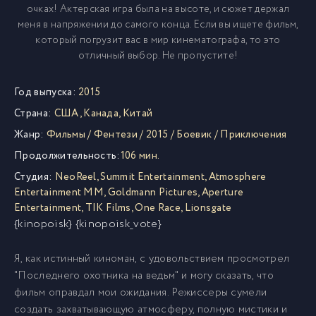
очках! Актерская игра была на высоте, и сюжет держал
меня в напряжении до самого конца. Если вы ищете фильм,
который погрузит вас в мир кинематографа, то это
отличный выбор. Не пропустите!
Год выпуска:
2015
Страна:
США
,
Канада
,
Китай
Жанр:
Фильмы
/
Фентези
/
2015
/
Боевик
/
Приключения
Продолжительность:
106 мин.
Студия:
NeoReel
,
Summit Entertainment
,
Atmosphere
Entertainment MM
,
Goldmann Pictures
,
Aperture
Entertainment
,
TIK Films
,
One Race
,
Lionsgate
{kinopoisk} {kinopoisk_vote}
Я, как истинный киноман, с удовольствием просмотрел
"Последнего охотника на ведьм" и могу сказать, что
фильм оправдал мои ожидания. Режиссеры сумели
создать захватывающую атмосферу, полную мистики и