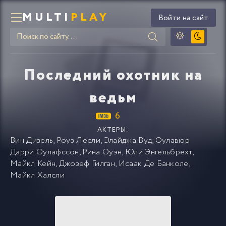
MULTI
PLAY
Войти на сайт
Последний охотник на
ведьм
6
АКТЕРЫ:
Вин Дизель
,
Роуз Лесли
,
Элайджа Вуд
,
Оулавюр
Дарри Оулафссон
,
Рина Оуэн
,
Юли Энгельбрехт
,
Майкл Кейн
,
Джозеф Гилган
,
Исаак Де Банколе
,
Майкл Халсли