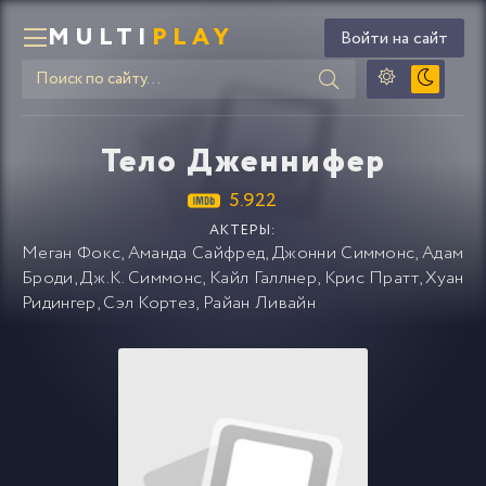
MULTI
PLAY
Войти на сайт
Тело Дженнифер
5.922
АКТЕРЫ:
Меган Фокс
,
Аманда Сайфред
,
Джонни Симмонс
,
Адам
Броди
,
Дж.К. Симмонс
,
Кайл Галлнер
,
Крис Пратт
,
Хуан
Ридингер
,
Сэл Кортез
,
Райан Ливайн