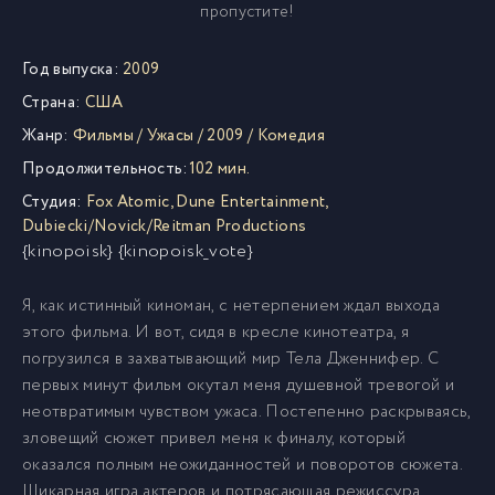
пропустите!
Год выпуска:
2009
Страна:
США
Жанр:
Фильмы
/
Ужасы
/
2009
/
Комедия
Продолжительность:
102 мин.
Студия:
Fox Atomic
,
Dune Entertainment
,
Dubiecki/Novick/Reitman Productions
{kinopoisk} {kinopoisk_vote}
Я, как истинный киноман, с нетерпением ждал выхода
этого фильма. И вот, сидя в кресле кинотеатра, я
погрузился в захватывающий мир Тела Дженнифер. С
первых минут фильм окутал меня душевной тревогой и
неотвратимым чувством ужаса. Постепенно раскрываясь,
зловещий сюжет привел меня к финалу, который
оказался полным неожиданностей и поворотов сюжета.
Шикарная игра актеров и потрясающая режиссура