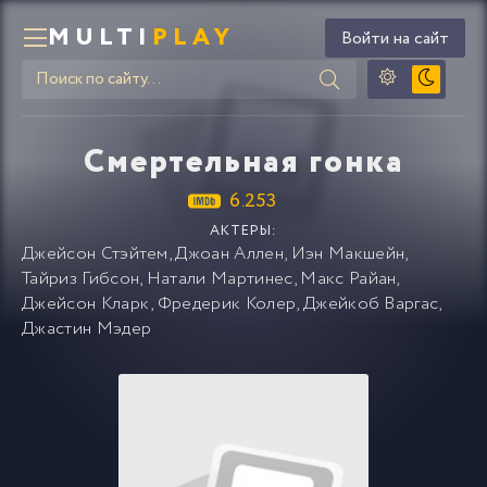
MULTI
PLAY
Войти на сайт
Смертельная гонка
6.253
АКТЕРЫ:
Джейсон Стэйтем
,
Джоан Аллен
,
Иэн Макшейн
,
Тайриз Гибсон
,
Натали Мартинес
,
Макс Райан
,
Джейсон Кларк
,
Фредерик Колер
,
Джейкоб Варгас
,
Джастин Мэдер