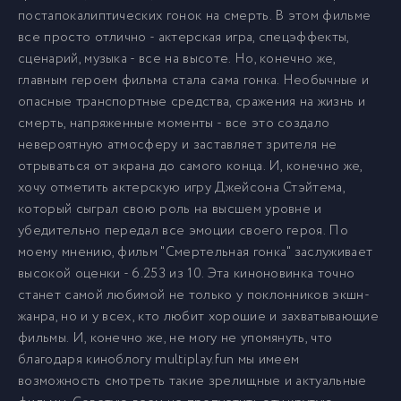
постапокалиптических гонок на смерть. В этом фильме
все просто отлично - актерская игра, спецэффекты,
сценарий, музыка - все на высоте. Но, конечно же,
главным героем фильма стала сама гонка. Необычные и
опасные транспортные средства, сражения на жизнь и
смерть, напряженные моменты - все это создало
невероятную атмосферу и заставляет зрителя не
отрываться от экрана до самого конца. И, конечно же,
хочу отметить актерскую игру Джейсона Стэйтема,
который сыграл свою роль на высшем уровне и
убедительно передал все эмоции своего героя. По
моему мнению, фильм "Смертельная гонка" заслуживает
высокой оценки - 6.253 из 10. Эта киноновинка точно
станет самой любимой не только у поклонников экшн-
жанра, но и у всех, кто любит хорошие и захватывающие
фильмы. И, конечно же, не могу не упомянуть, что
благодаря киноблогу multiplay.fun мы имеем
возможность смотреть такие зрелищные и актуальные