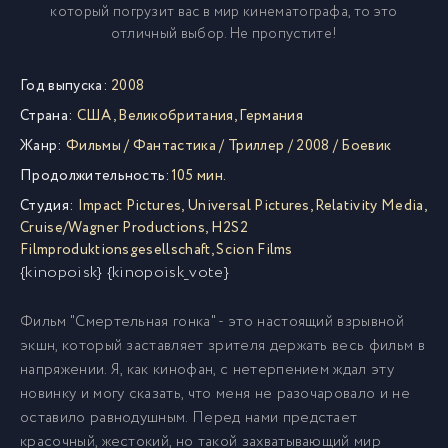
который погрузит вас в мир кинематографа, то это
отличный выбор. Не пропустите!
Год выпуска:
2008
Страна:
США
,
Великобритания
,
Германия
Жанр:
Фильмы
/
Фантастика
/
Триллер
/
2008
/
Боевик
Продолжительность:
105 мин.
Студия:
Impact Pictures
,
Universal Pictures
,
Relativity Media
,
Cruise/Wagner Productions
,
H2S2
Filmproduktionsgesellschaft
,
Scion Films
{kinopoisk} {kinopoisk_vote}
Фильм "Смертельная гонка" - это настоящий взрывной
экшн, который заставляет зрителя держать весь фильм в
напряжении. Я, как кинофан, с нетерпением ждал эту
новинку и могу сказать, что меня не разочаровало и не
оставило равнодушным. Перед нами предстает
красочный, жестокий, но такой захватывающий мир