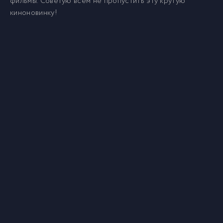
фильмы. Советую всем не пропустить эту крутую
киноновинку!