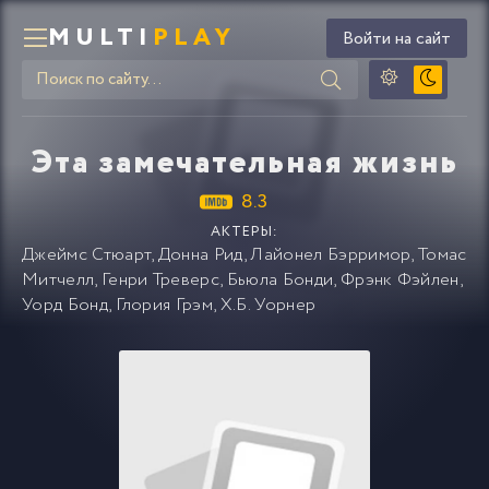
MULTI
PLAY
Войти на сайт
Эта замечательная жизнь
8.3
АКТЕРЫ:
Джеймс Стюарт
,
Донна Рид
,
Лайонел Бэрримор
,
Томас
Митчелл
,
Генри Треверс
,
Бьюла Бонди
,
Фрэнк Фэйлен
,
Уорд Бонд
,
Глория Грэм
,
Х.Б. Уорнер