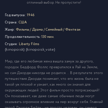
отличный выбор. Не пропустите!
Год выпуска:
1946
Страна:
США
Жанр:
Фильмы
/
Драма
/
Семейный
/
Фентези
Продолжительность:
130 мин.
Студия:
Liberty Films
{kinopoisk} {kinopoisk_vote}
Мир, где его любимая жена вышла замуж за другого,
городок Бедфорд Фоллс превратился в Рай на Земле,
но сам Джордж никогда не родился... В результате этого
путешествия Джордж понимает, что его жизнь была не
такой уж плохой и узнает, как много он значил для
окружающих людей. Этот фильм просто потрясающий!
Он показывает, как даже самые обычные люди могут
оказывать огромное влияние на мир вокруг себя. Главный
герой Джордж Бейли - не просто человек, он символ