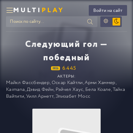
MULTI
PLAY
Войти на сайт
Следующий гол —
победный
6.445
АКТЕРЫ:
Майкл Фассбендер
,
Оскар Кайтли
,
Арми Хаммер
,
Kaimana
,
Дэвид Фейн
,
Рэйчел Хаус
,
Бела Коале
,
Тайка
Вайтити
,
Уилл Арнетт
,
Элизабет Мосс