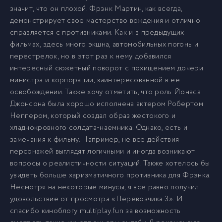
значит, что он плохой. Фрэнк Мартин, как всегда,
демонстрирует свое мастерство вождения и отлично
справляется с противниками. Как и в предыдущих
фильмах, здесь много экшна, автомобильных погонь и
перестрелок, но в этот раз к нему добавился
интересный сюжетный поворот с похищением дочери
министра и корпорации, заинтересованной в ее
освобождении. Также хочу отметить, что роль Йонаса
Джонсона была хорошо исполнена актером Робертом
Неппером, который создал образ жестокого и
хладнокровного солдата-наемника. Однако, есть и
замечания к фильму. Например, не все действия
персонажей выглядят логичными и иногда возникают
вопросы о реалистичности ситуаций. Также хотелось бы
увидеть больше харизматичного противника для Фрэнка.
Несмотря на некоторые минусы, я все равно получил
удовольствие от просмотра «Перевозчика 3». И
спасибо киноблогу multiplay.fun за возможность