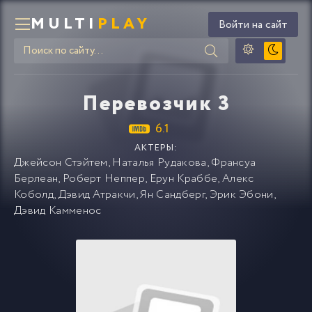
MULTI
PLAY
Войти на сайт
Перевозчик 3
6.1
АКТЕРЫ:
Джейсон Стэйтем
,
Наталья Рудакова
,
Франсуа
Берлеан
,
Роберт Неппер
,
Ерун Краббе
,
Алекс
Коболд
,
Дэвид Атракчи
,
Ян Сандберг
,
Эрик Эбони
,
Дэвид Камменос