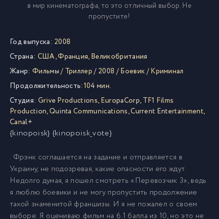
в мир кинематографа, то это отличный выбор. Не
пропустите!
Год выпуска:
2008
Страна:
США
,
Франция
,
Великобритания
Жанр:
Фильмы
/
Триллер
/
2008
/
Боевик
/
Криминал
Продолжительность:
104 мин.
Студия:
Grive Productions
,
EuropaCorp
,
TF1 Films
Production
,
Quinta Communications
,
Current Entertainment
,
Canal+
{kinopoisk} {kinopoisk_vote}
. Фрэнк соглашается на задание и отправляется в
Украину, не подозревая, какие опасности его ждут.
Недолго думая, я пошел смотреть «Перевозчик 3», ведь
я люблю боевики и не могу пропустить продолжение
такой знаменитой франшизы. И я не пожалел о своем
выборе. Я оцениваю фильм на 6.1 балла из 10, но это не