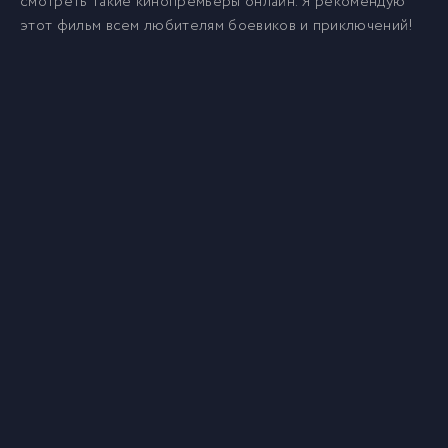
смотреть такие кинопремьеры онлайн. Я рекомендую
этот фильм всем любителям боевиков и приключений!