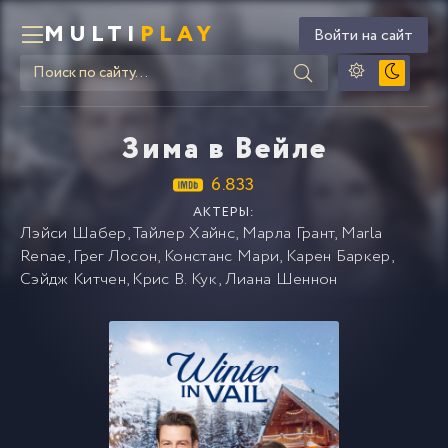
MULTI
PLAY
Войти на сайт
Зима в Вейле
6.833
АКТЕРЫ:
Лэйси Шабер
,
Тайлер Хайнс
,
Марла Грант
,
Marla
Renae
,
Грег Лосон
,
Констанс Мари
,
Карен Баркер
,
Сэйдж Китчен
,
Крис В. Кук
,
Лиана Шеннон