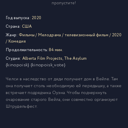
пропустите!
Год выпуска:
2020
Страна:
США
Жанр:
Фильмы
/
Мелодрама
/
телевизионный фильм
/
2020
/
Комедия
Продолжительность:
84 мин.
Студия:
Alberta Film Projects
,
The Asylum
{kinopoisk} {kinopoisk_vote}
Челси в наследство от дяди получает дом в Вейле. Там
она получает столь необходимую ей передышку, а также
встречает подрядчика Оуэна. Чтобы подчеркнуть
очарование старого Вейла, они совместно организуют
Штрудельфест.