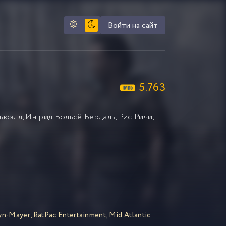
Войти на сайт
5.763
ьюэлл
,
Ингрид Больсё Бердаль
,
Рис Ричи
,
yn-Mayer
,
RatPac Entertainment
,
Mid Atlantic