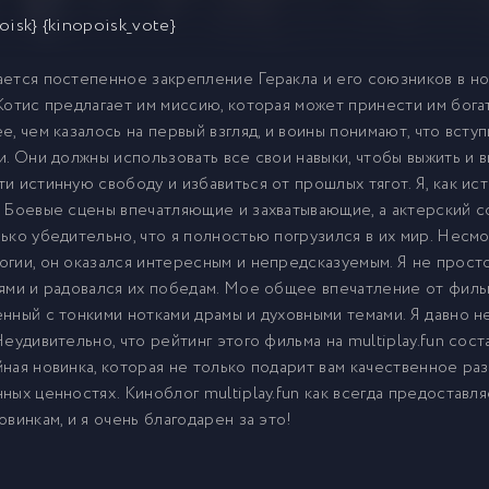
oisk} {kinopoisk_vote}
ется постепенное закрепление Геракла и его союзников в нов
Котис предлагает им миссию, которая может принести им богат
е, чем казалось на первый взгляд, и воины понимают, что вст
и. Они должны использовать все свои навыки, чтобы выжить и в
и истинную свободу и избавиться от прошлых тягот. Я, как ис
 Боевые сцены впечатляющие и захватывающие, а актерский 
ько убедительно, что я полностью погрузился в их мир. Несмо
гии, он оказался интересным и непредсказуемым. Я не просто
ями и радовался их победам. Мое общее впечатление от фильм
нный с тонкими нотками драмы и духовными темами. Я давно н
Неудивительно, что рейтинг этого фильма на multiplay.fun сос
ная новинка, которая не только подарит вам качественное раз
ных ценностях. Киноблог multiplay.fun как всегда предоставля
овинкам, и я очень благодарен за это!