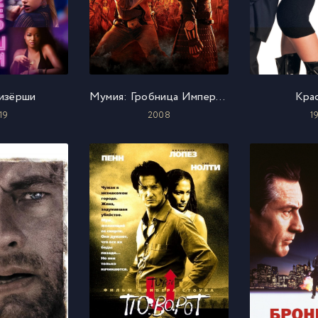
изёрши
Мумия: Гробница Императора Драконов
Кра
19
2008
1