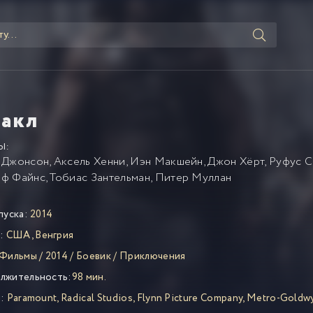
ракл
Ы:
 Джонсон
,
Аксель Хенни
,
Иэн Макшейн
,
Джон Хёрт
,
Руфус С
ф Файнс
,
Тобиас Зантельман
,
Питер Муллан
пуска:
2014
:
США
,
Венгрия
Фильмы
/
2014
/
Боевик
/
Приключения
лжительность:
98 мин.
:
Paramount
,
Radical Studios
,
Flynn Picture Company
,
Metro-Goldw