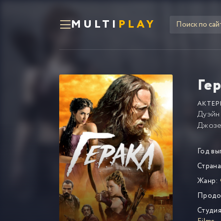
MULTI
PLAY
Ге
АКТЕР
Дуэйн
Джозе
Год вы
Страна
Жанр:
Продо
Студия