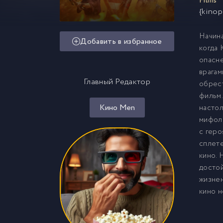
Films
{kinop
Начина
Добавить в избранное
когда 
опасне
врагам
Главный Редактор
обрест
фильм.
Кино Men
настол
мифоло
с геро
сплете
кино. 
достой
жизнен
кино н