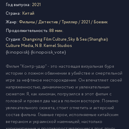
Год выпуска:
2021
Страна:
Китай
Жанр:
Фильмы
/
Детектив
/
Триллер
/
2021
/
Боевик
Продолжительность:
88 мин.
Студия:
Changxing Film Culture
,
Sky & Sea (Shanghai)
Culture Media
,
N.B. Kernel Studios
{kinopoisk} {kinopoisk_vote}
Фильм "Контр-удар" - это настоящая визуальная буря
истории о ложном обвинении в убийстве и смертельной
игре за нефтяное месторождение. Он впечатляет своей
напряженностью, динамичностью и увлекательным
сюжетом. Я, как киноман, погрузился в этот фильм с
головой и провел два часа в полном восторге. Помимо
увлекательного сюжета, стоит отметить и актерский
состав фильма. Главные герои, исполняемые китайским
ветераном и украинской наемницей, настолько
харизматичные и противопоставляющиеся друг другу,