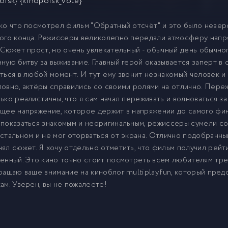
oisk} {kinopoisk_vote}
ко что посмотрел фильм "Обратный отсчёт" и это было неверо
ого конца. Режиссеры великолепно передали атмосферу напря
 Сюжет прост, но очень увлекательный - обычный день обычно
ную битву за выживание. Главный герой оказывается заперт в
ться в любой момент. И тут ему звонит незнакомый человек и 
овно, актёры справились со своими ролями на отлично. Переж
ько реалистичны, что я сам начал переживать и волноваться за
щее напряжение, которое держит в напряжении до самого фин
показаться знакомым и неоригинальным, режиссеры сумели соз
стальном и не мог оторваться от экрана. Отлично подобранны
ял сюжет. Я хочу отдельно отметить, что фильм получил рейтин
енный. Это кино точно стоит посмотреть всем любителям тре
ращаю ваше внимание на киноблог multiplay.fun, который пред
ам. Уверен, вы не пожалеете!