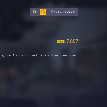
Войти на сайт
7.657
су
,
Ким Джи-хо
,
Чон Сок-хо
,
Чон Э-ён
,
Чин