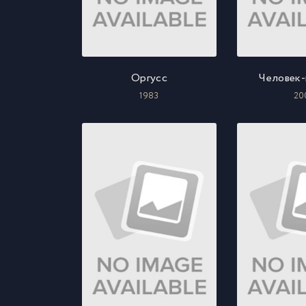
Оргусс
Человек
1983
20