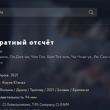
ратный отсчёт
Ы:
джин
,
Ли Джэ-ин
,
Чин Гён
,
Ким Тхэ-юль
,
Чи Чхан-ук
,
Рю Сын-
ан
пуска:
2021
:
Корея Южная
Фильмы
/
Драма
/
Триллер
/
2021
/
Боевик
/
Криминал
лжительность:
94 мин.
:
CJ Entertainment
,
TPS Company
,
CJ ENM