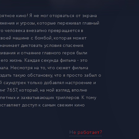
ятное кино! Я не мог оторваться от экрана
жения и угрозы, которые переживал главный
го человека внезапно превращается в
 своей машине с бомбой, которая может
начинает диктовать условия спасения.
ивания и отчаяние главного героя были
 его жизнь. Каждая секунда фильма - это
ала. Несмотря на то, что сюжет фильма
дать такую обстановку, что я просто забыл о
й саундтрек только добавлял настроение и
г 7.657, который, на мой взгляд, вполне
петных и захватывающих триллеров. К тому
оставляет доступ к самым свежим кино
Не работает?