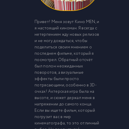
Привет! Меня зовут Кино MEN, и
я настоящий киноман. Я всегда с
нетерпением жду новых релизов
и не могу дождаться, чтобы
поделиться своим мнением о
последнем фильме, который я
посмотрел. Обратный отсчёт
был полон неожиданных
поворотов, а визуальные
эффекты были просто
потрясающими, особенно в 3D-
очках! Актерская игра была на
высоте, и сюжет держал меня в
напряжении до самого конца.
Если вы ищете фильм, который
погрузит вас в мир
кинематографа, то это отличный