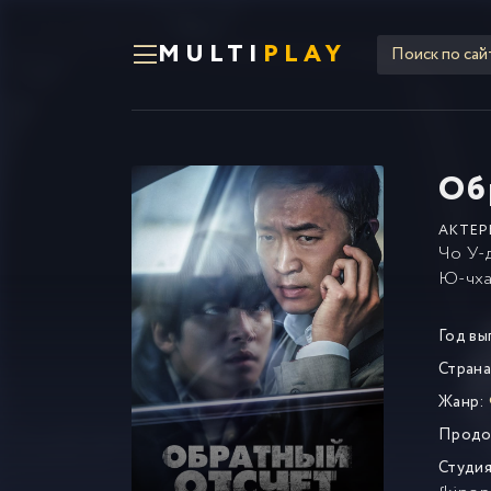
MULTI
PLAY
Об
АКТЕР
Чо У-
Ю-чх
Год вы
Страна
Жанр:
Продо
Студия