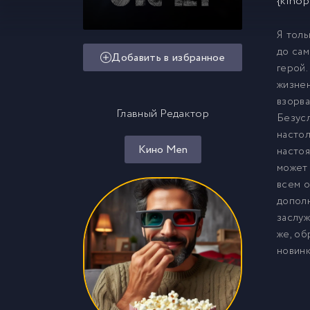
{kinop
Я толь
до сам
Добавить в избранное
герой.
жизнен
взорва
Главный Редактор
Безусл
настол
Кино Men
настоя
может 
всем о
дополн
заслуж
же, об
новинк