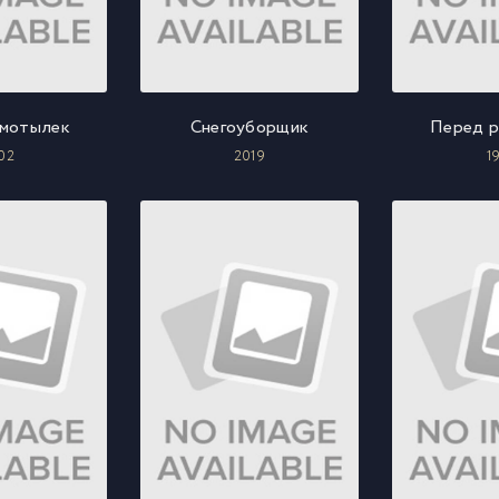
-мотылек
Снегоуборщик
Перед р
02
2019
1