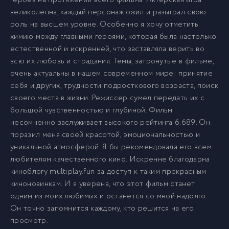
героев на протяжении всего фильма. Актерская игра
великолепна, каждый персонаж ожил и разыграл свою
роль на высшем уровне. Особенно я хочу отметить
химию между главными героями, которая была настолько
естественной и искренней, что заставляла верить во
всю их любовь и страдания. Темы, затронутые в фильме,
очень актуальны в нашем современном мире: принятие
себя и других, трудности подросткового возраста, поиск
своего места в жизни. Режиссер сумел передать их с
большой чувственностью и глубиной. Фильм
несомненно заслуживает высокого рейтинга 6.689. Он
поразил меня своей красотой, эмоциональностью и
уникальной атмосферой. Я бы рекомендовала его всем
любителям качественного кино. Искренне благодарна
киноблогу multiplay.fun за доступ к таким прекрасным
киноновинкам. И я уверена, что этот фильм станет
одним из моих любимых и останется со мной надолго.
Он точно запомнится каждому, кто решится на его
просмотр.