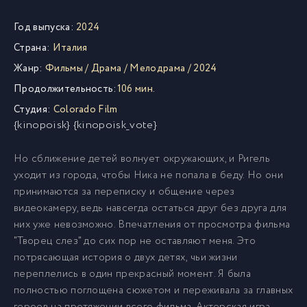
Год выпуска:
2024
Страна:
Италия
Жанр:
Фильмы
/
Драма
/
Мелодрама
/
2024
Продолжительность:
106 мин.
Студия:
Colorado Film
{kinopoisk} {kinopoisk_vote}
Но сближение детей волнует окружающих, и Ригель
уходит из города, чтобы Ника не попала в беду. Но они
принимаются за переписку и общение через
видеокамеру, ведь навсегда остаться друг без друга для
них уже невозможно. Впечатления от просмотра фильма
"Творец слез" до сих пор не оставляют меня. Это
потрясающая история о двух детях, чьи жизни
переплелись в один прекрасный момент. Я была
полностью поглощена сюжетом и переживала за главных